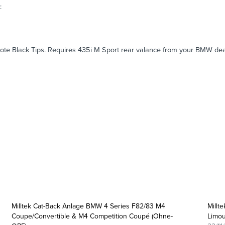
:
rakote Black Tips. Requires 435i M Sport rear valance from your BMW dea
Milltek Cat-Back Anlage BMW 4 Series F82/83 M4
Millt
Coupe/Convertible & M4 Competition Coupé (Ohne-
Limou