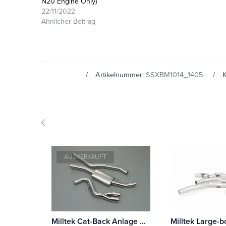
N20 Engine Only)
22/11/2022
Ähnlicher Beitrag
Artikelnummer:
SSXBM1014_1405
K
AUSVERKAUFT
Milltek Cat-Back Anlage BMW 1 Series 123d M Sport 3-Türer (E81)