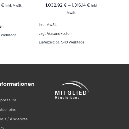
1
€
1.032,92
€
–
1.316,14
€
1.76
inkl. MwSt.
inkl.
MwSt.
inkl. MwSt.
inkl. MwSt.
en
zzgl.
Versand
zzgl.
Versandkosten
0 Werktage
Lieferzeit:
ca.
Lieferzeit:
ca. 5-10 Werktage
nformationen
mpressum
utscheine
als / Angebote
AQ