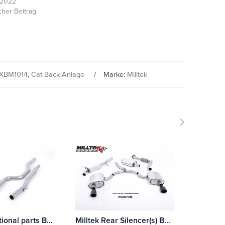
/2022
cher Beitrag
XBM1014
,
Cat-Back Anlage
Marke:
Milltek
Milltek Additional parts BMW 2 Series M2 Competition Coupé (F87)
Milltek Rear Silencer(s) BMW 1 Series M135i 3 & 5-Türer (F21 & F20 Ohnee xDrive) Mit TÜV / ECE Zulassung!