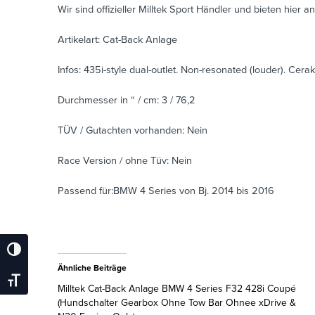
Wir sind offizieller Milltek Sport Händler und bieten hier an
Artikelart: Cat-Back Anlage
Infos: 435i-style dual-outlet. Non-resonated (louder). Ce
Durchmesser in “ / cm: 3 / 76,2
TÜV / Gutachten vorhanden: Nein
Race Version / ohne Tüv: Nein
Passend für:BMW 4 Series von Bj. 2014 bis 2016
Umschalten Auf Hohe Kontraste
Ähnliche Beiträge
Schrift Vergrößern
Milltek Cat-Back Anlage BMW 4 Series F32 428i Coupé
(Hundschalter Gearbox Ohne Tow Bar Ohnee xDrive &