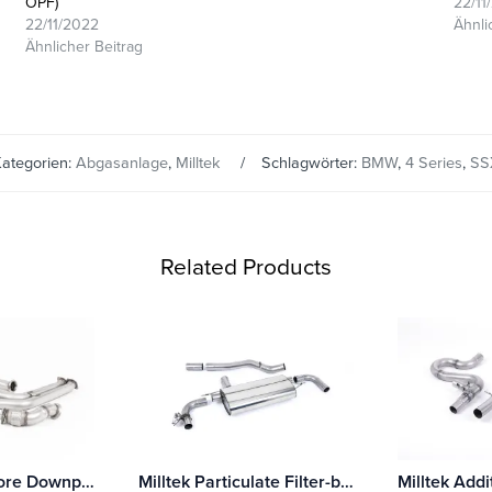
OPF)
22/11
22/11/2022
Ähnli
Ähnlicher Beitrag
ategorien:
Abgasanlage
,
Milltek
Schlagwörter:
BMW
,
4 Series
,
SS
Related Products
Milltek Large-bore Downpipes und Cat Bypass Pipes BMW 2 Series M2 Competition Coupé (F87)
Milltek Particulate Filter-back BMW 1 Series M135i xDrive 5-Türer (F40 OPF/GPF Equipped) Mit TÜV / ECE Zulassung!