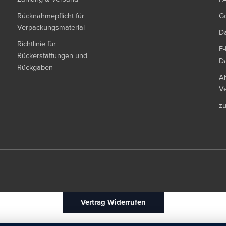
Rücknahmepflicht für
G
Verpackungsmaterial
Da
Richtlinie für
E-
Rückerstattungen und
Da
Rückgaben
Al
Ve
z
Vertrag Widerrufen