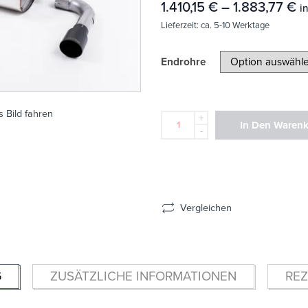
1.410,15
€
–
1.883,77
€
i
Lieferzeit:
ca. 5-10 Werktage
Endrohre
 Bild fahren
+
In Den Waren
-
Vergleichen
G
ZUSÄTZLICHE INFORMATIONEN
REZ