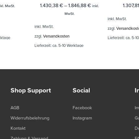
1.430,38
€
–
1.846,88
€
1.307,8
nkl. MwSt.
inkl.
MwSt.
inkl. MwSt.
inkl. MwSt.
zzgl.
Versandkost
zzgl.
Versandkosten
rktage
Lieferzeit:
ca. 5-1
Lieferzeit:
ca. 5-10 Werktage
Shop Support
Social
I
AGB
Facebook
I
Widerrufsbelehrung
Instagram
G
Kontakt
De
Zahlung & Versand
F