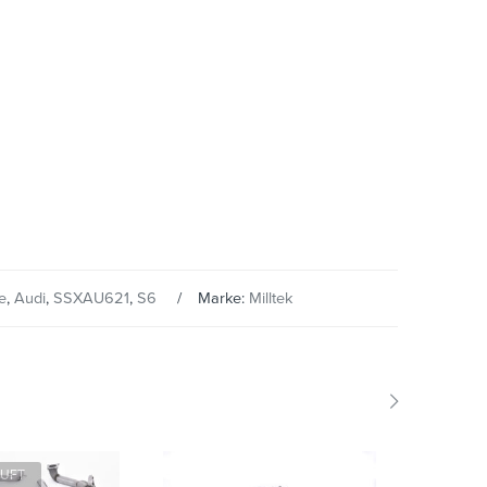
e
,
Audi
,
SSXAU621
,
S6
Marke:
Milltek
AUFT