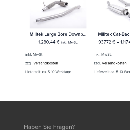
Milltek Large Bore Downpipe und Hi-Flow Sports Cat Audi A3 2.0 TFSI quattro Sedan 8V (Nur US-Modelle)
1.280,44
€
937,72
€
–
1.117
inkl. MwSt.
inkl. MwSt.
inkl. MwSt.
zzgl.
Versandkosten
zzgl.
Versandkosten
Lieferzeit:
ca. 5-10 Werktage
Lieferzeit:
ca. 5-10 We
Haben Sie Fragen?