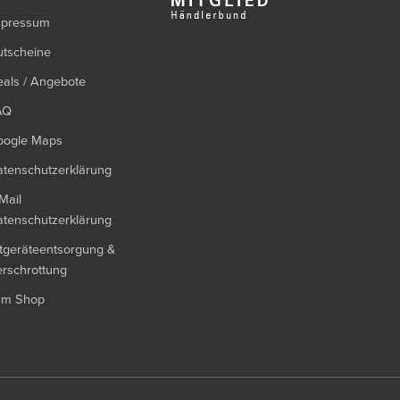
mpressum
utscheine
als / Angebote
AQ
oogle Maps
tenschutzerklärung
Mail
tenschutzerklärung
tgeräteentsorgung &
rschrottung
um Shop