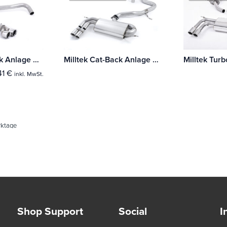
Milltek Cat-Back Anlage Audi A1 1.4 TFSI S line 122PS
Milltek Cat-Back Anlage Audi A3 2.0T FSI 2WD 3-Türer
,41
€
inkl. MwSt.
rktage
Shop Support
Social
I