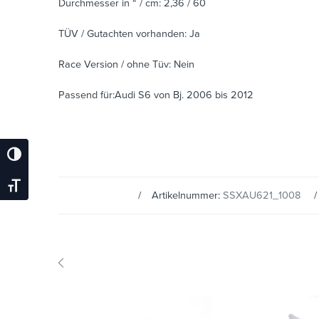
Durchmesser in “ / cm: 2,36 / 60
TÜV / Gutachten vorhanden: Ja
Race Version / ohne Tüv: Nein
Passend für:Audi S6 von Bj. 2006 bis 2012
Umschalten Auf Hohe Kontraste
Schrift Vergrößern
Artikelnummer:
SSXAU621_1008