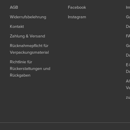
AGB
Facebook
I
Widerrufsbelehrung
Instagram
G
Kontakt
De
Zahlung & Versand
F
Rücknahmepflicht für
G
Verpackungsmaterial
Da
Richtlinie für
E-
Rückerstattungen und
Da
Rückgaben
Al
Ve
z