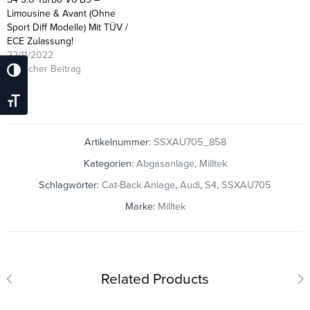
Limousine & Avant (Ohne
Sport Diff Modelle) Mit TÜV /
ECE Zulassung!
22/11/2022
Ähnlicher Beitrag
Umschalten Auf Hohe Kontraste
Schrift Vergrößern
Artikelnummer:
SSXAU705_858
Kategorien:
Abgasanlage
,
Milltek
Schlagwörter:
Cat-Back Anlage
,
Audi
,
S4
,
SSXAU705
Marke:
Milltek
Related Products