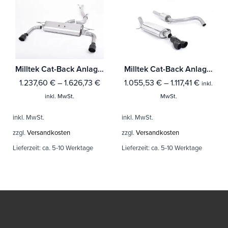
Milltek Cat-Back Anlage Audi A3 2.0 TFSI quattro Sedan 8V (Nur US-Modelle)
Milltek Cat-Back Anlage Audi A1 1.4 TFSI S line 185PS S tronic Mit TÜV / ECE Zulassung!
1.237,60
€
–
1.626,73
€
1.055,53
€
–
1.117,41
€
inkl.
inkl. MwSt.
MwSt.
inkl. MwSt.
inkl. MwSt.
zzgl.
Versandkosten
zzgl.
Versandkosten
Lieferzeit:
ca. 5-10 Werktage
Lieferzeit:
ca. 5-10 Werktage