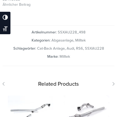
Ähnlicher Beitrag
Umschalten Auf Hohe Kontraste
Schrift Vergrößern
Artikelnummer:
SSXAU228_498
Kategorien:
Abgasanlage
,
Milltek
Schlagwörter:
Cat-Back Anlage
,
Audi
,
RS6
,
SSXAU228
Marke:
Milltek
Related Products