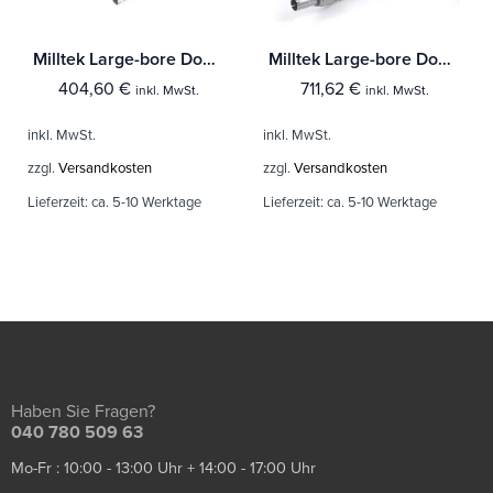
Milltek Large-bore Downpipe und De-cat Audi A3 1.8T 2WD 3 & 5-Türer
Milltek Large-bore Downpipe und De-cat Audi A1 1.4 TFSI S line 185PS S tronic
404,60
€
711,62
€
inkl. MwSt.
inkl. MwSt.
inkl. MwSt.
inkl. MwSt.
zzgl.
Versandkosten
zzgl.
Versandkosten
Lieferzeit:
ca. 5-10 Werktage
Lieferzeit:
ca. 5-10 Werktage
Haben Sie Fragen?
040 780 509 63
Mo-Fr : 10:00 - 13:00 Uhr + 14:00 - 17:00 Uhr