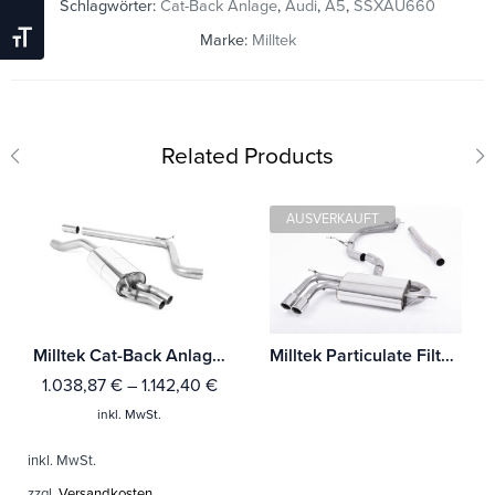
Schlagwörter:
Cat-Back Anlage
,
Audi
,
A5
,
SSXAU660
Schrift Vergrößern
Marke:
Milltek
Related Products
AUSVERKAUFT
Milltek Cat-Back Anlage Audi A1 40TFSI 5-Türer 2.0 (200PS) mit OPF/GPF Mit TÜV / ECE Zulassung!
Milltek Particulate Filter-back Audi A3 2.0 TDI 170PS 2WD Sportback DPF
1.038,87
€
–
1.142,40
€
inkl. MwSt.
inkl. MwSt.
zzgl.
Versandkosten