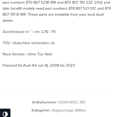
part numbers 8T0 807 521B 1RR and 8T0 807 791 2ZZ. 2012 and
later facelift models need part numbers 8T8 807 521 01C and 8T0
807 791 B 1RR. These parts are available from your local Audi
dealer.
Durchmesser in “ / cm: 2,76 / 70
TÜV / Gutachten vorhanden: Ja
Race Version / ohne Tüv: Nein
Passend für:Audi A5 von Bj. 2008 bis 2023
Artikelnummer:
SSXAU660_183
Kategorien:
Abgasanlage
,
Milltek
Umschalten Auf Hohe Kontraste