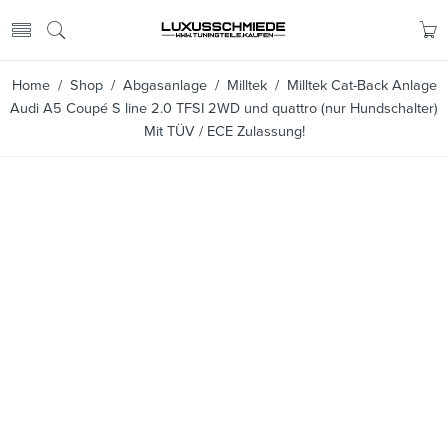
Home
/
Shop
/
Abgasanlage
/
Milltek
/ Milltek Cat-Back Anlage
Audi A5 Coupé S line 2.0 TFSI 2WD und quattro (nur Hundschalter)
Mit TÜV / ECE Zulassung!