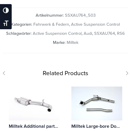
Umschalten Auf Hohe Kontraste
Artikelnummer:
SSXAU764_503
Schrift Vergrößern
Kategorien:
Fahrwerk & Federn
,
Active Suspension Control
Schlagwörter:
Active Suspension Control
,
Audi
,
SSXAU764
,
RS6
Marke:
Milltek
Related Products
Milltek Additional parts Audi A3 2.0 TFSI quattro Sedan 8V (Nur US-Modelle)
Milltek Large-bore Downpipe und De-cat Audi A3 2.0T FSI 2WD 3-Türer