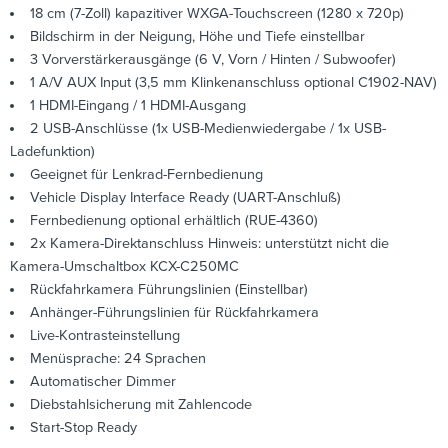
18 cm (7-Zoll) kapazitiver WXGA-Touchscreen (1280 x 720p)
Bildschirm in der Neigung, Höhe und Tiefe einstellbar
3 Vorverstärkerausgänge (6 V, Vorn / Hinten / Subwoofer)
1 A/V AUX Input (3,5 mm Klinkenanschluss optional C1902-NAV)
1 HDMI-Eingang / 1 HDMI-Ausgang
2 USB-Anschlüsse (1x USB-Medienwiedergabe / 1x USB-
Ladefunktion)
Geeignet für Lenkrad-Fernbedienung
Vehicle Display Interface Ready (UART-Anschluß)
Fernbedienung optional erhältlich (RUE-4360)
2x Kamera-Direktanschluss Hinweis: unterstützt nicht die
Kamera-Umschaltbox KCX-C250MC
Rückfahrkamera Führungslinien (Einstellbar)
Anhänger-Führungslinien für Rückfahrkamera
Live-Kontrasteinstellung
Menüsprache: 24 Sprachen
Automatischer Dimmer
Diebstahlsicherung mit Zahlencode
Start-Stop Ready