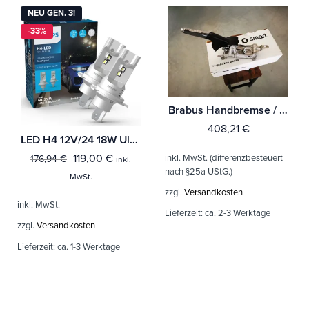
NEU GEN. 3!
-33%
Brabus Handbremse / Feststellbremse Smart 453 Fortwo + Forfour [A4534200500]
408,21
€
LED H4 12V/24 18W Ultinon Pro6000 Boost Gen3 +450% mit Straßenzul. 2St. Philips
119,00
€
inkl. MwSt. (differenzbesteuert
176,94
€
inkl.
nach §25a UStG.)
MwSt.
zzgl.
Versandkosten
inkl. MwSt.
Lieferzeit:
ca. 2-3 Werktage
zzgl.
Versandkosten
Lieferzeit:
ca. 1-3 Werktage