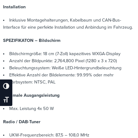
Installation
Inklusive Montagehalterungen, Kabelbaum und CAN-Bus-
Interface für eine perfekte Installation und Anbindung im Fahrzeug.
SPEZIFIKATON – Bildschirm
Bildschirmgröße: 18 cm (7-Zoll) kapazitives WXGA-Display
Anzahl der Bildpunkte: 2,764,800 Pixel (1280 x 3 x 720)
Beleuchtungssystem: Weiße LED-Hintergrundbeleuchtung
Effektive Anzahl der Bildelemente: 99.99% oder mehr
Farbsystem: NTSC, PAL
Umschalten Auf Hohe Kontraste
Maximale Ausgangsleistung
Schrift Vergrößern
Max. Leistung 4x 50 W
Radio / DAB-Tuner
UKW-Frequenzbereich: 87,5 – 108,0 MHz