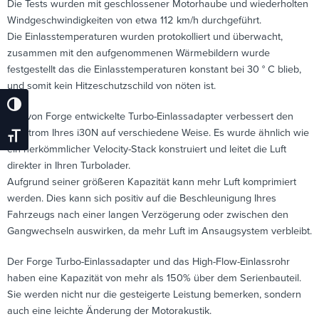
Die Tests wurden mit geschlossener Motorhaube und wiederholten
Windgeschwindigkeiten von etwa 112 km/h durchgeführt.
Die Einlasstemperaturen wurden protokolliert und überwacht,
zusammen mit den aufgenommenen Wärmebildern wurde
festgestellt das die Einlasstemperaturen konstant bei 30 ° C blieb,
und somit kein Hitzeschutzschild von nöten ist.
Umschalten Auf Hohe Kontraste
Der von Forge entwickelte Turbo-Einlassadapter verbessert den
Luftstrom Ihres i30N auf verschiedene Weise. Es wurde ähnlich wie
Schrift Vergrößern
ein herkömmlicher Velocity-Stack konstruiert und leitet die Luft
direkter in Ihren Turbolader.
Aufgrund seiner größeren Kapazität kann mehr Luft komprimiert
werden. Dies kann sich positiv auf die Beschleunigung Ihres
Fahrzeugs nach einer langen Verzögerung oder zwischen den
Gangwechseln auswirken, da mehr Luft im Ansaugsystem verbleibt.
Der Forge Turbo-Einlassadapter und das High-Flow-Einlassrohr
haben eine Kapazität von mehr als 150% über dem Serienbauteil.
Sie werden nicht nur die gesteigerte Leistung bemerken, sondern
auch eine leichte Änderung der Motorakustik.