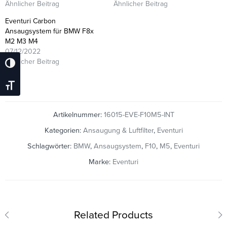
Ähnlicher Beitrag
Ähnlicher Beitrag
Eventuri Carbon
Ansaugsystem für BMW F8x
M2 M3 M4
07/12/2022
Ähnlicher Beitrag
Umschalten Auf Hohe Kontraste
Schrift Vergrößern
Artikelnummer:
16015-EVE-F10M5-INT
Kategorien:
Ansaugung & Luftfilter
,
Eventuri
Schlagwörter:
BMW
,
Ansaugsystem
,
F10
,
M5
,
Eventuri
Marke:
Eventuri
Related Products