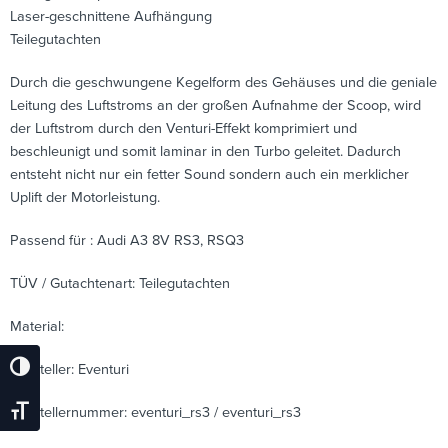
Laser-geschnittene Aufhängung
Teilegutachten
Durch die geschwungene Kegelform des Gehäuses und die geniale
Leitung des Luftstroms an der großen Aufnahme der Scoop, wird
der Luftstrom durch den Venturi-Effekt komprimiert und
beschleunigt und somit laminar in den Turbo geleitet. Dadurch
entsteht nicht nur ein fetter Sound sondern auch ein merklicher
Uplift der Motorleistung.
Passend für : Audi A3 8V RS3, RSQ3
TÜV / Gutachtenart: Teilegutachten
Material:
Hersteller: Eventuri
Umschalten Auf Hohe Kontraste
Herstellernummer: eventuri_rs3 / eventuri_rs3
Schrift Vergrößern