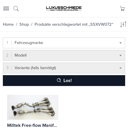
Home
/
Shop
/ Produkte verschlagwortet mit „SSXVW072“
Fahrzeugmarke
Modell
Variante (falls benötigt)
Los!
Milltek Free-flow Manifolds Volkswagen Golf Mk4 R32 3.2 V6 4WD