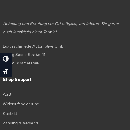
Abholung und Beratung vor Ort möglich, vereinbaren Sie gerne
auch kurzfristig einen Termin!
Luxusschmiede Automotive GmbH
Georg-Sasse-Straße 41
Umschalten Auf Hohe Kontraste
22949 Ammersbek
Schrift Vergrößern
Shop Support
AGB
Widerrufsbelehrung
Kontakt
Zahlung & Versand