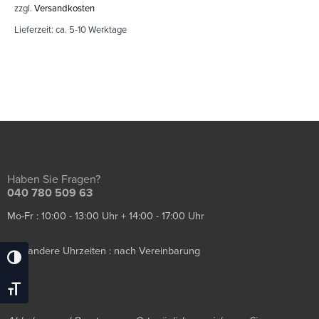
zzgl.
Versandkosten
Lieferzeit:
ca. 5-10 Werktage
Haben Sie Fragen?
040 780 509 63
Mo-Fr : 10:00 - 13:00 Uhr + 14:00 - 17:00 Uhr
Sa / andere Uhrzeiten : nach Vereinbarung
Umschalten Auf Hohe Kontraste
Schrift Vergrößern