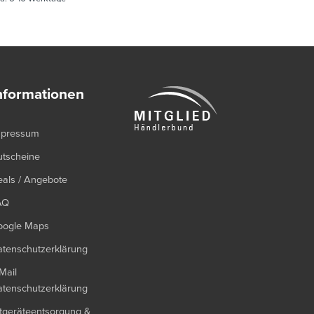
nformationen
mpressum
utscheine
als / Angebote
AQ
oogle Maps
tenschutzerklärung
Mail
tenschutzerklärung
tgeräteentsorgung &