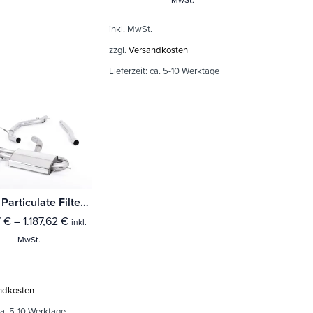
inkl. MwSt.
zzgl.
Versandkosten
Lieferzeit:
ca. 5-10 Werktage
Milltek Particulate Filter-back Volkswagen Scirocco GT 2.0 TDI CR 170
7
€
–
1.187,62
€
inkl.
MwSt.
ndkosten
a. 5-10 Werktage