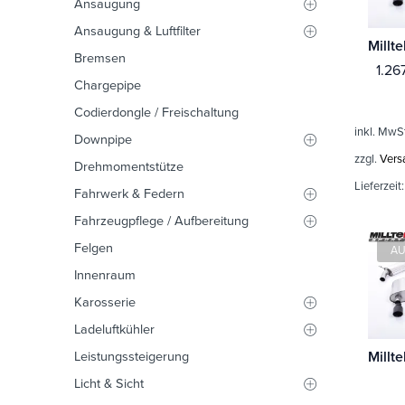
Ansaugung
Ansaugung & Luftfilter
Bremsen
1.26
Chargepipe
Codierdongle / Freischaltung
inkl. MwS
Downpipe
zzgl.
Vers
Drehmomentstütze
Lieferzeit
Fahrwerk & Federn
Fahrzeugpflege / Aufbereitung
Felgen
AU
Innenraum
Karosserie
Ladeluftkühler
Leistungssteigerung
Licht & Sicht