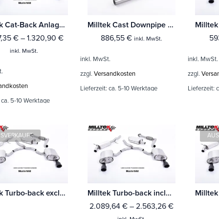
Milltek Cat-Back Anlage Volkswagen Scirocco R
Milltek Cast Downpipe with Race Cat Volkswagen Scirocco R
7,35
€
–
1.320,90
€
886,55
€
59
inkl. MwSt.
inkl. MwSt.
inkl. MwSt.
inkl. MwSt.
t.
zzgl.
Versandkosten
zzgl.
Versa
andkosten
Lieferzeit:
ca. 5-10 Werktage
Lieferzeit:
c
:
ca. 5-10 Werktage
SVERKAUFT
AUS
Milltek Turbo-back excluding Hi-Flow Sports Cat Volkswagen Scirocco R
Milltek Turbo-back including Hi-Flow Sports Cat Volkswagen Scirocco R
2.089,64
€
–
2.563,26
€
inkl. MwSt.