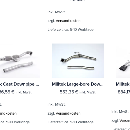
inkl. MwSt.
zzgl.
Versandkosten
Lieferzeit:
ca. 5-10 Werktage
Milltek Cast Downpipe with Race Cat Volkswagen Scirocco GT 2.0 TSi 200PS
Milltek Large-bore Downpipe und De-cat Volkswagen Scirocco GT 2.0 TSi 200PS
86,55
€
553,35
€
884,1
inkl. MwSt.
inkl. MwSt.
t.
inkl. MwSt.
inkl. MwSt.
andkosten
zzgl.
Versandkosten
zzgl.
Versa
:
ca. 5-10 Werktage
Lieferzeit:
ca. 5-10 Werktage
Lieferzeit:
c