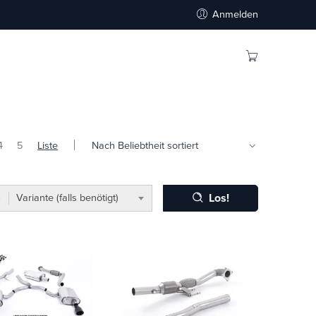
Anmelden
4
5
Liste
Los!
Variante (falls benötigt)