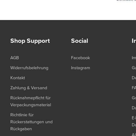
Shop Support
Social
I
AGB
Facebook
I
Widerrufsbelehrung
Instagram
G
Kontakt
De
Zahlung & Versand
F
Rücknahmepflicht für
G
Verpackungsmaterial
Da
Richtlinie für
E-
Rückerstattungen und
Da
Rückgaben
Al