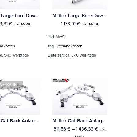
Milltek Large-bore Downpipe und De-cat Volkswagen Scirocco R
Milltek Large Bore Downpipe und Hi-Flow Sports Cat Volkswagen Scirocco R
3,81
€
1.176,91
€
inkl. MwSt.
inkl. MwSt.
inkl. MwSt.
ndkosten
zzgl.
Versandkosten
a. 5-10 Werktage
Lieferzeit:
ca. 5-10 Werktage
VERKAUFT
Milltek Cat-Back Anlage Volkswagen Scirocco GT 2.0 TSi 200PS Mit TÜV / ECE Zulassung!
Milltek Cat-Back Anlage Volkswagen Scirocco GT 2.0 TSi 200PS
811,58
€
–
1.436,33
€
inkl.
MwSt.