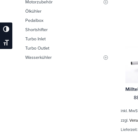
Motorzubehör
Ölkühler
Pedalbox
Shortshifter
Umschalten Auf Hohe Kontraste
Turbo Inlet
Schrift Vergrößern
Turbo Outlet
Wasserkühler
8
inkl. MwS
zzgl.
Vers
Lieferzeit