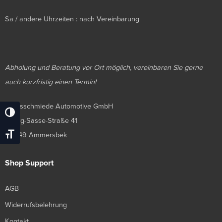
Sa / andere Uhrzeiten : nach Vereinbarung
Abholung und Beratung vor Ort möglich, vereinbaren Sie gerne
auch kurzfristig einen Termin!
Luxusschmiede Automotive GmbH
Umschalten Auf Hohe Kontraste
Georg-Sasse-Straße 41
22949 Ammersbek
Schrift Vergrößern
Shop Support
AGB
Widerrufsbelehrung
Kontakt