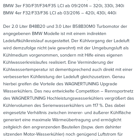
BMW 3er F30/F31/F34/F35 LCI ab 09/2014 – 320i, 330i, 340i
BMW 4er F32/F33/F36 LCI ab 03/2016 – 420i, 430i, 440i
Der 2.0 Liter B48B20 und 3.0 Liter B58B30M0 Turbomotor der
angegebenen BMW Modelle ist mit einem indirekten
Ladeluftkühlkreislauf ausgestattet. Der Kühlvorgang der Ladeluft
wird demzufolge nicht (wie gewohnt) mit der Umgebungsluft als
Kühlmedium vorgenommen, sondern mit Hilfe eines eigenen
Kühlwasserkreislaufes realisiert. Eine Verminderung der
Kühlwassertemperatur ist dementsprechend auch direkt mit einer
verbesserten Kühlleistung der Ladeluft gleichzusetzen. Genau
hierbei greifen die Vorteile des WAGNERTUNING Upgrade
Wasserkühlers. Das neu entwickelte Competition – Rennsportnetz
des WAGNERTUNING Hochleistungswasserkühlers vergrößert das
Kühlervolumen des Serienwasserkühlers um 117 %. Das dabei
eingesetzte Verhältnis zwischen innerer- und äußerer Kühlfläche
generiert eine maximale Wärmeübertragung und ermöglicht
zeitgleich den angrenzenden Bauteilen (bspw. dem dahinter
sitzenden Motor-Wasserkühler) noch genügend Luftstrom für