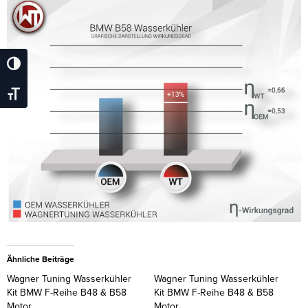
Umschalten Auf Hohe Kontraste
Schrift Vergrößern
Ähnliche Beiträge
Wagner Tuning Wasserkühler
Wagner Tuning Wasserkühler
Kit BMW F-Reihe B48 & B58
Kit BMW F-Reihe B48 & B58
Motor
Motor