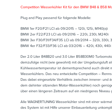
Competition Wasserkühler Kit für den BMW B48 & B58 Mo
Plug and Play passend für folgende Modelle:
BMW 1er F20/F21 LCI ab 09/2015 – 120i, 125i, M140(x)i
BMW 2er F22/F23 LCI ab 09/2016 – 220i, 230i, M240i
BMW 3er F30/F31/F34/F35 LCI ab 09/2014 – 320i, 330i, 
BMW 4er F32/F33/F36 LCI ab 03/2016 – 420i, 430i, 440i
Der 2.0 Liter B48B20 und 3.0 Liter B58B30M0 Turbomotor 
demzufolge nicht (wie gewohnt) mit der Umgebungsluft al
Kühlwassertemperatur ist dementsprechend auch direkt mi
Wasserkühlers. Das neu entwickelte Competition – Renn
Das dabei eingesetzte Verhältnis zwischen innerer- und 
dem dahinter sitzenden Motor-Wasserkühler) noch genüg
über einen längeren Zeitraum auf ein niedrigeres Niveau
Alle WAGNERTUNING Wasserkühler sind mit einer wärmelei
des System ist mit Hilfe unserer Einbauanleitung unkompli