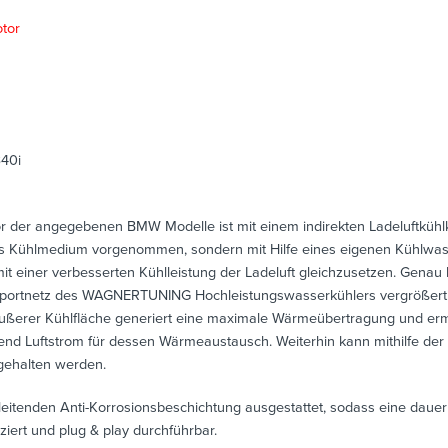
tor
340i
der angegebenen BMW Modelle ist mit einem indirekten Ladeluftkühlkre
s Kühlmedium vorgenommen, sondern mit Hilfe eines eigenen Kühlwasse
t einer verbesserten Kühlleistung der Ladeluft gleichzusetzen. Gena
sportnetz des WAGNERTUNING Hochleistungswasserkühlers vergrößert
äußerer Kühlfläche generiert eine maximale Wärmeübertragung und erm
end Luftstrom für dessen Wärmeaustausch. Weiterhin kann mithilfe d
 gehalten werden.
tenden Anti-Korrosionsbeschichtung ausgestattet, sodass eine dauerh
ziert und plug & play durchführbar.