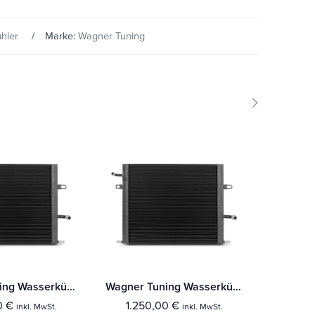
hler
Marke:
Wagner Tuning
Wagner Tuning Wasserkühler Kit BMW F-Reihe B48 & B58 Motor
Wagner Tuning Wasserkühler Kit BMW F-Reihe B48 & B58 Motor
0
€
1.250,00
€
790
inkl. MwSt.
inkl. MwSt.