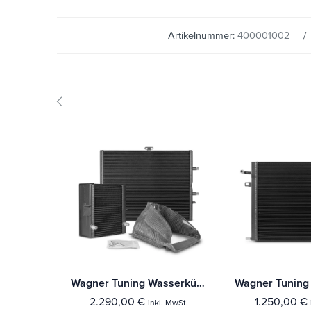
Artikelnummer:
400001002
Wagner Tuning Wasserkühler Kit BMW M3/M4 F80/82/83
2.290,00
€
1.250,00
€
inkl. MwSt.