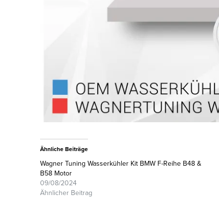
Ähnliche Beiträge
Wagner Tuning Wasserkühler Kit BMW F-Reihe B48 &
B58 Motor
09/08/2024
Ähnlicher Beitrag