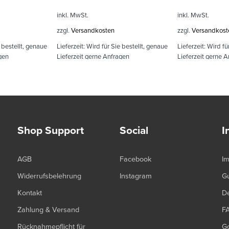
inkl. MwSt.
inkl. MwSt.
zzgl.
Versandkosten
zzgl.
Versandkost
 bestellt, genaue
Lieferzeit:
Wird für Sie bestellt, genaue
Lieferzeit:
Wird fü
gen
Lieferzeit gerne Anfragen
Lieferzeit gerne 
Shop Support
Social
I
AGB
Facebook
I
Widerrufsbelehrung
Instagram
G
Kontakt
De
Zahlung & Versand
F
Rücknahmepflicht für
G