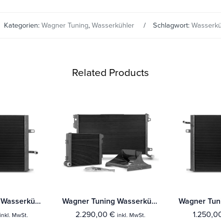
Kategorien:
Wagner Tuning
,
Wasserkühler
Schlagwort:
Wasserkü
Related Products
Wagner Tuning Wasserkühler Kit BMW F-Reihe B48 & B58 Motor
Wagner Tuning Wasserkühler Kit Mercedes Benz C63 (S) AMG
2.290,00
€
1.250,0
inkl. MwSt.
inkl. MwSt.