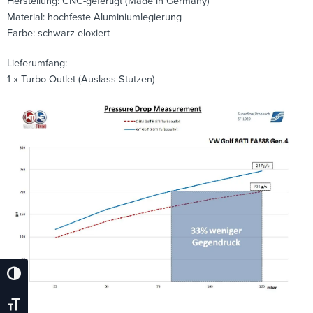
Herstellung: CNC-gefertigt (Made in Germany)
Material: hochfeste Aluminiumlegierung
Farbe: schwarz eloxiert
Lieferumfang:
1 x Turbo Outlet (Auslass-Stutzen)
Umschalten Auf Hohe Kontraste
Schrift Vergrößern