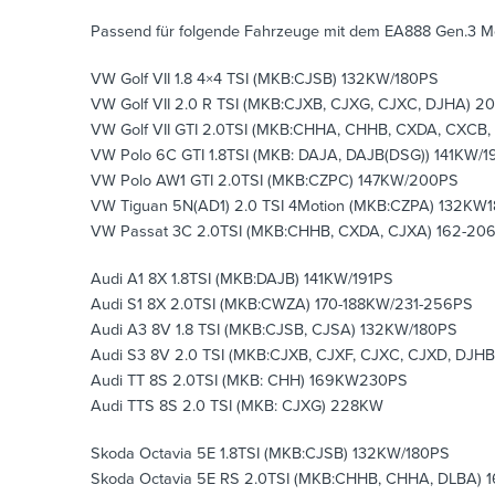
Passend für folgende Fahrzeuge mit dem EA888 Gen.3 Mot
VW Golf VII 1.8 4×4 TSI (MKB:CJSB) 132KW/180PS
VW Golf VII 2.0 R TSI (MKB:CJXB, CJXG, CJXC, DJHA) 
VW Golf VII GTI 2.0TSI (MKB:CHHA, CHHB, CXDA, CXCB,
VW Polo 6C GTI 1.8TSI (MKB: DAJA, DAJB(DSG)) 141KW/
VW Polo AW1 GTI 2.0TSI (MKB:CZPC) 147KW/200PS
VW Tiguan 5N(AD1) 2.0 TSI 4Motion (MKB:CZPA) 132KW
VW Passat 3C 2.0TSI (MKB:CHHB, CXDA, CJXA) 162-2
Audi A1 8X 1.8TSI (MKB:DAJB) 141KW/191PS
Audi S1 8X 2.0TSI (MKB:CWZA) 170-188KW/231-256PS
Audi A3 8V 1.8 TSI (MKB:CJSB, CJSA) 132KW/180PS
Audi S3 8V 2.0 TSI (MKB:CJXB, CJXF, CJXC, CJXD, DJ
Audi TT 8S 2.0TSI (MKB: CHH) 169KW230PS
Audi TTS 8S 2.0 TSI (MKB: CJXG) 228KW
Skoda Octavia 5E 1.8TSI (MKB:CJSB) 132KW/180PS
Skoda Octavia 5E RS 2.0TSI (MKB:CHHB, CHHA, DLBA)