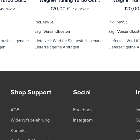
Wagner Tuning Turbo Outlet für VAG 1.8/2.0 TSI Motoren EA888 Gen.3
Wagner Tuning Turbo Outlet für VAG 1.8/2.0 TSI Motoren EA888 Gen.3
120,00
€
120,0
nkl. MwSt.
inkl. MwSt.
inkl. MwSt.
inkl. MwSt.
zzgl.
Versandkosten
zzgl.
Versandkost
 bestellt, genaue
Lieferzeit:
Wird für Sie bestellt, genaue
Lieferzeit:
Wird fü
gen
Lieferzeit gerne Anfragen
Lieferzeit gerne 
Shop Support
Social
I
AGB
Facebook
I
Widerrufsbelehrung
Instagram
G
Kontakt
De