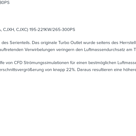
280PS
XA, CJXH, CJXC) 195-221KW/265-300PS
des Serienteils. Das originale Turbo Outlet wurde seitens des Herrstell
 auftretenden Verwirbelungen veringern den Luftmassendurchsatz am Tu
ilfe von CFD Strömungssimulationen für einen bestmöglichen Luftmas
schnittsvergrößerung von knapp 22%. Daraus resultieren eine höhere