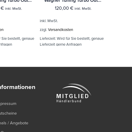
Wagner Tuning Turbo Outlet für VAG 1.8/2.0 TSI Motoren EA888 Gen.3
Wagner Tuning Turbo Outlet für VAG 2.0 TSI Motoren EA888 Gen.4
0
€
120,00
€
120
inkl. MwSt.
inkl. MwSt.
inkl. MwSt.
inkl. MwSt.
en
zzgl.
Versandkosten
zzgl.
Versand
r Sie bestellt, genaue
Lieferzeit:
Wird für Sie bestellt, genaue
Lieferzeit:
Wir
Anfragen
Lieferzeit gerne Anfragen
Lieferzeit ge
nformationen
mpressum
utscheine
als / Angebote