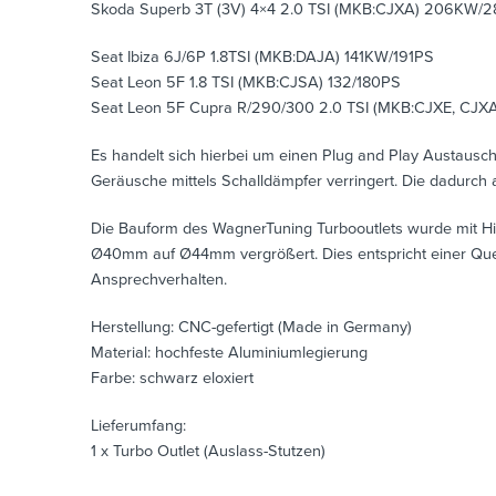
Skoda Superb 3T (3V) 4×4 2.0 TSI (MKB:CJXA) 206KW/
Seat Ibiza 6J/6P 1.8TSI (MKB:DAJA) 141KW/191PS
Seat Leon 5F 1.8 TSI (MKB:CJSA) 132/180PS
Seat Leon 5F Cupra R/290/300 2.0 TSI (MKB:CJXE, CJ
Es handelt sich hierbei um einen Plug and Play Austausch 
Geräusche mittels Schalldämpfer verringert. Die dadurch
Die Bauform des WagnerTuning Turbooutlets wurde mit H
Ø40mm auf Ø44mm vergrößert. Dies entspricht einer Quer
Ansprechverhalten.
Herstellung: CNC-gefertigt (Made in Germany)
Material: hochfeste Aluminiumlegierung
Farbe: schwarz eloxiert
Lieferumfang:
1 x Turbo Outlet (Auslass-Stutzen)