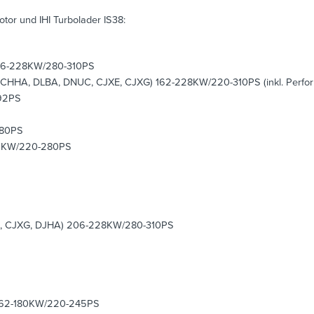
or und IHI Turbolader IS38:
206-228KW/280-310PS
 CHHA, DLBA, DNUC, CJXE, CJXG) 162-228KW/220-310PS (inkl. Perfor
192PS
180PS
06KW/220-280PS
HB, CJXG, DJHA) 206-228KW/280-310PS
 162-180KW/220-245PS