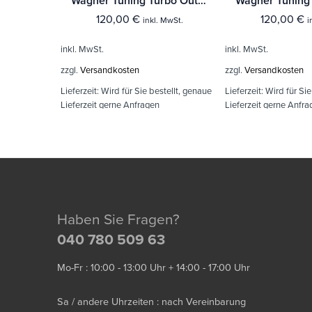
Wagner Tuning Turbo Outlet für VAG 1.8/2.0 TSI Motoren EA888 Gen.3
120,00
€
120,00
€
inkl. MwSt.
i
inkl. MwSt.
inkl. MwSt.
zzgl.
Versandkosten
zzgl.
Versandkosten
Lieferzeit:
Wird für Sie bestellt, genaue
Lieferzeit:
Wird für Sie
Lieferzeit gerne Anfragen
Lieferzeit gerne Anfra
Haben Sie Fragen?
040 780 509 63
Mo-Fr : 10:00 - 13:00 Uhr + 14:00 - 17:00 Uhr
Sa / andere Uhrzeiten : nach Vereinbarung