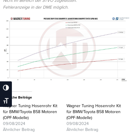
Nicht im Bereich der STVO zugelassen.
Fehleranzeige in der DME möglich.
Umschalten Auf Hohe Kontraste
Ähnliche Beiträge
Schrift Vergrößern
Wagner Tuning Hosenrohr Kit
Wagner Tuning Hosenrohr Kit
für BMW/Toyota B58 Motoren
für BMW/Toyota B58 Motoren
(OPF-Modelle)
(OPF-Modelle)
09/08/2024
09/08/2024
Ähnlicher Beitrag
Ähnlicher Beitrag