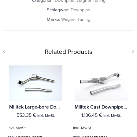
Kategorien:
Downpipe
,
Wagner Tuning
Schlagwort:
Downpipe
Marke:
Wagner Tuning
Related Products
Milltek Large-bore Downpipe und De-cat Audi A3 1.8 TSI 2WD 3-Türer
Milltek Cast Downpipe with HJS High Flow Sports Cat Audi A3 1.8 TSI 2WD 3-Türer
553,35
€
1.136,45
€
inkl. MwSt.
inkl. MwSt.
inkl. MwSt.
inkl. MwSt.