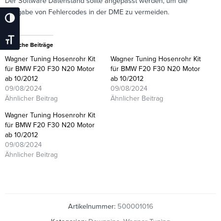
Der Software Datenstand sollte angepasst werden, um die
Ausgabe von Fehlercodes in der DME zu vermeiden.
Umschalten Auf Hohe Kontraste
Schrift Vergrößern
Ähnliche Beiträge
Wagner Tuning Hosenrohr Kit
Wagner Tuning Hosenrohr Kit
für BMW F20 F30 N20 Motor
für BMW F20 F30 N20 Motor
ab 10/2012
ab 10/2012
09/08/2024
09/08/2024
Ähnlicher Beitrag
Ähnlicher Beitrag
Wagner Tuning Hosenrohr Kit
für BMW F20 F30 N20 Motor
ab 10/2012
09/08/2024
Ähnlicher Beitrag
Artikelnummer:
500001016