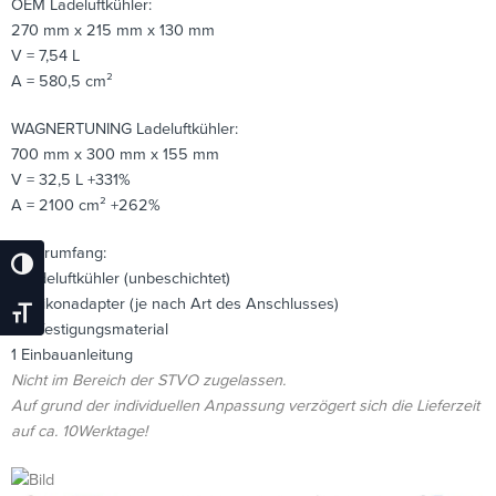
OEM Ladeluftkühler:
270 mm x 215 mm x 130 mm
V = 7,54 L
A = 580,5 cm²
WAGNERTUNING Ladeluftkühler:
700 mm x 300 mm x 155 mm
V = 32,5 L +331%
A = 2100 cm² +262%
Lieferumfang:
Umschalten Auf Hohe Kontraste
1 Ladeluftkühler (unbeschichtet)
2 Silikonadapter (je nach Art des Anschlusses)
Schrift Vergrößern
1 Befestigungsmaterial
1 Einbauanleitung
Nicht im Bereich der STVO zugelassen.
Auf grund der individuellen Anpassung verzögert sich die Lieferzeit
auf ca. 10Werktage!