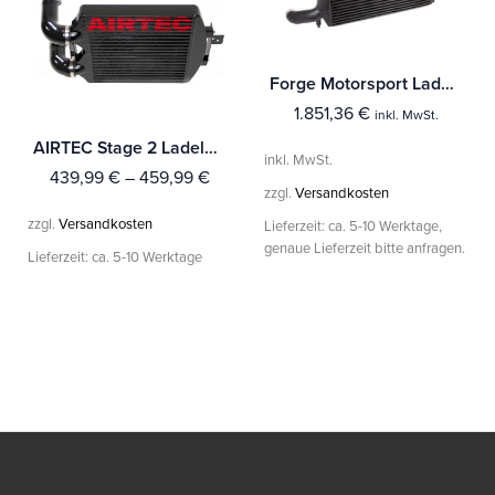
Forge Motorsport Ladeluftkühler Audi RS3 8V
1.851,36
€
inkl. MwSt.
AIRTEC Stage 2 Ladeluftkühler für Fiesta Mk7 1.0 EcoBoost
inkl. MwSt.
439,99
€
–
459,99
€
zzgl.
Versandkosten
zzgl.
Versandkosten
Lieferzeit:
ca. 5-10 Werktage,
genaue Lieferzeit bitte anfragen.
Lieferzeit:
ca. 5-10 Werktage