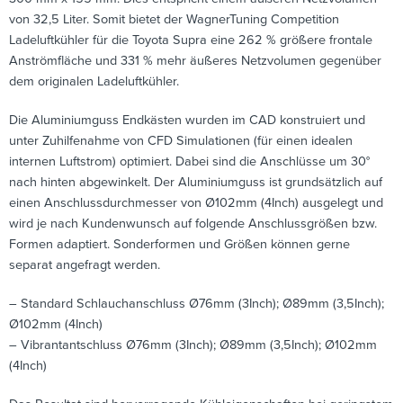
von 32,5 Liter. Somit bietet der WagnerTuning Competition
Ladeluftkühler für die Toyota Supra eine 262 % größere frontale
Anströmfläche und 331 % mehr äußeres Netzvolumen gegenüber
dem originalen Ladeluftkühler.
Die Aluminiumguss Endkästen wurden im CAD konstruiert und
unter Zuhilfenahme von CFD Simulationen (für einen idealen
internen Luftstrom) optimiert. Dabei sind die Anschlüsse um 30°
nach hinten abgewinkelt. Der Aluminiumguss ist grundsätzlich auf
einen Anschlussdurchmesser von Ø102mm (4Inch) ausgelegt und
wird je nach Kundenwunsch auf folgende Anschlussgrößen bzw.
Formen adaptiert. Sonderformen und Größen können gerne
separat angefragt werden.
– Standard Schlauchanschluss Ø76mm (3Inch); Ø89mm (3,5Inch);
Ø102mm (4Inch)
– Vibrantantschluss Ø76mm (3Inch); Ø89mm (3,5Inch); Ø102mm
(4Inch)