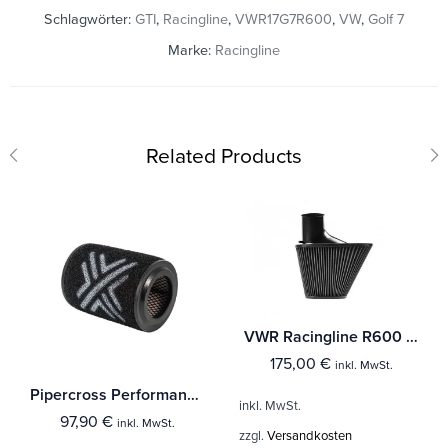
Schlagwörter:
GTI
,
Racingline
,
VWR17G7R600
,
VW
,
Golf 7
Marke:
Racingline
Related Products
VWR Racingline R600 Ersatzfilter (Baumwolle)
175,00
€
inkl. MwSt.
Pipercross Performance Luftfilter - PX1999DRY
inkl. MwSt.
97,90
€
inkl. MwSt.
zzgl.
Versandkosten