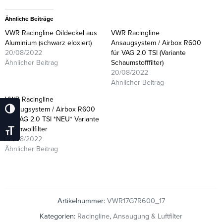
Ähnliche Beiträge
VWR Racingline Oildeckel aus
VWR Racingline
Aluminium (schwarz eloxiert)
Ansaugsystem / Airbox R600
20/08/2022
für VAG 2.0 TSI (Variante
Ähnlicher Beitrag
Schaumstofffilter)
20/08/2022
Ähnlicher Beitrag
VWR Racingline
Ansaugsystem / Airbox R600
Umschalten Auf Hohe Kontraste
für VAG 2.0 TSI *NEU* Variante
Baumwollfilter
Schrift Vergrößern
20/08/2022
Ähnlicher Beitrag
Artikelnummer:
VWR17G7R600_17
Kategorien:
Racingline
,
Ansaugung & Luftfilter