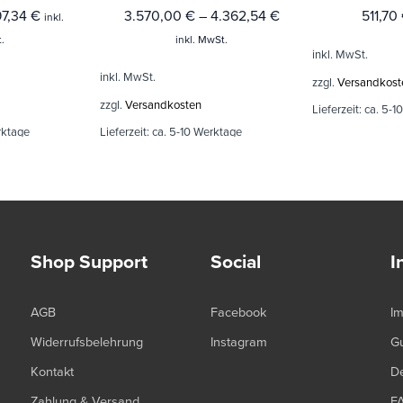
97,34
€
3.570,00
€
–
4.362,54
€
511,70
inkl.
.
inkl. MwSt.
inkl. MwSt.
inkl. MwSt.
zzgl.
Versandkost
zzgl.
Versandkosten
Lieferzeit:
ca. 5-1
rktage
Lieferzeit:
ca. 5-10 Werktage
Shop Support
Social
I
AGB
Facebook
I
Widerrufsbelehrung
Instagram
G
Kontakt
De
Zahlung & Versand
F