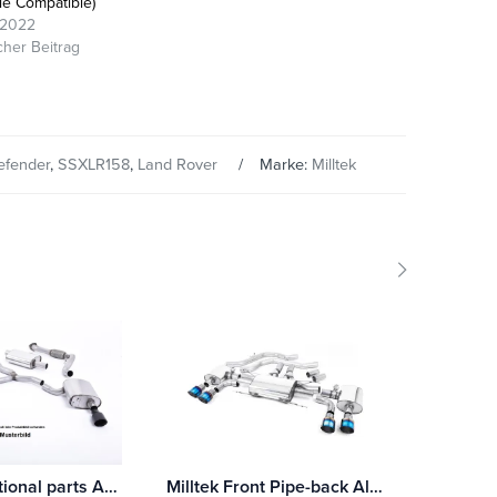
le Compatible)
/2022
cher Beitrag
efender
,
SSXLR158
,
Land Rover
Marke:
Milltek
Milltek Additional parts Audi A3 2.0T FSI 2WD 3-Türer
Milltek Front Pipe-back Alfa Romeo Giulia Quadrifoglio 2.9 V6 Bi-Turbo (Modelle ohne OPF/GPF) Mit TÜV / ECE Zulassung!