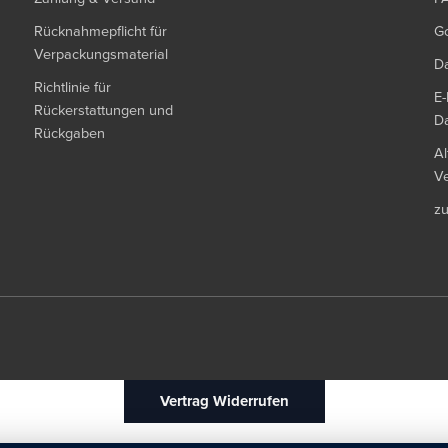
Rücknahmepflicht für
G
Verpackungsmaterial
Da
Richtlinie für
E-
Rückerstattungen und
Da
Rückgaben
Al
Ve
z
Vertrag Widerrufen