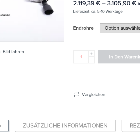
2.119,39
€
–
3.105,90
€
i
Lieferzeit:
ca. 5-10 Werktage
Endrohre
 Bild fahren
+
In Den Waren
-
Vergleichen
G
ZUSÄTZLICHE INFORMATIONEN
REZ