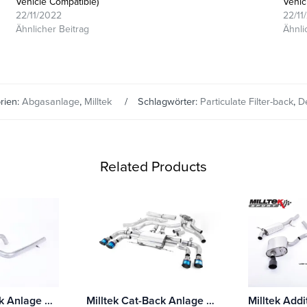
Vehicle Compatible)
Vehic
22/11/2022
22/11
Ähnlicher Beitrag
Ähnli
rien:
Abgasanlage
,
Milltek
Schlagwörter:
Particulate Filter-back
,
D
Related Products
Milltek Cat-Back Anlage Audi A3 1.9 TDI 90 / 100 / 110 / 130 PS
Milltek Cat-Back Anlage Alfa Romeo Giulia Quadrifoglio 2.9 V6 Bi-Turbo (Modelle ohne OPF/GPF)