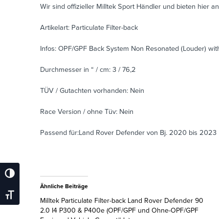
Wir sind offizieller Milltek Sport Händler und bieten hier an
Artikelart: Particulate Filter-back
Infos: OPF/GPF Back System Non Resonated (Louder) with
Durchmesser in “ / cm: 3 / 76,2
TÜV / Gutachten vorhanden: Nein
Race Version / ohne Tüv: Nein
Passend für:Land Rover Defender von Bj. 2020 bis 2023
Umschalten Auf Hohe Kontraste
Ähnliche Beiträge
Schrift Vergrößern
Milltek Particulate Filter-back Land Rover Defender 90
2.0 I4 P300 & P400e (OPF/GPF und Ohne-OPF/GPF