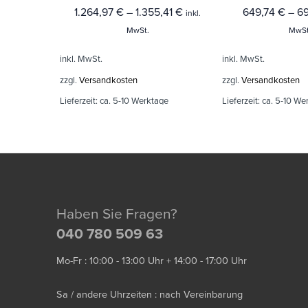
1.264,97
€
–
1.355,41
€
649,74
€
–
6
inkl.
MwSt.
MwSt
inkl. MwSt.
inkl. MwSt.
zzgl.
Versandkosten
zzgl.
Versandkosten
Lieferzeit:
ca. 5-10 Werktage
Lieferzeit:
ca. 5-10 We
Haben Sie Fragen?
040 780 509 63
Mo-Fr : 10:00 - 13:00 Uhr + 14:00 - 17:00 Uhr
Sa / andere Uhrzeiten : nach Vereinbarung