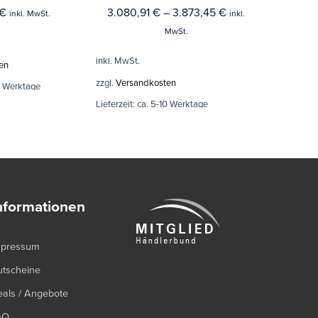
€
3.080,91
€
–
3.873,45
€
1.237,6
inkl. MwSt.
inkl.
MwSt.
inkl. MwSt.
inkl. MwSt.
en
zzgl.
Versandkosten
zzgl.
Versand
0 Werktage
Lieferzeit:
ca. 5-10 Werktage
Lieferzeit:
ca.
nformationen
mpressum
utscheine
als / Angebote
AQ