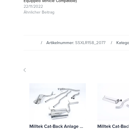
Equipped Vehicle Compatible)
22/11/2022
Ähnlicher Beitrag
Artikelnummer:
SSXLR158_2077
Katego
Milltek Cat-Back Anlage Audi A4 1.8T B6 quattro Cabriolet