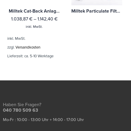
Milltek Cat-Back Anlage Audi A1 40TFSI 5-Türer 2.0 (200PS) mit OPF/GPF Mit TÜV / ECE Zulassung!
Milltek Particulate Filter-back Audi A3 2.0 TDI 170PS 2WD Sportback DPF
1.038,87
€
–
1.142,40
€
inkl. MwSt.
inkl. MwSt.
zzgl.
Versandkosten
Lieferzeit:
ca. 5-10 Werktage
Haben Sie Fragen?
040 780 509 63
Mo-Fr : 10:00 - 13:00 Uhr + 14:00 - 17:00 Uhr