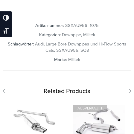
Umschalten Auf Hohe Kontraste
Artikelnummer:
SSXAU956_1075
Schrift Vergrößern
Kategorien:
Downpipe
,
Milltek
Schlagwörter:
Audi
,
Large Bore Downpipes und Hi-Flow Sports
Cats
,
SSXAU956
,
SQ8
Marke:
Milltek
Related Products
AUSVERKAUFT