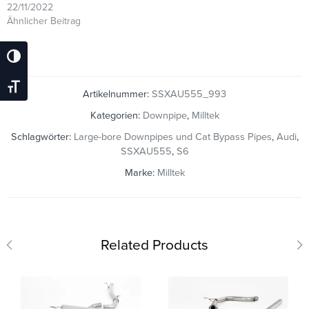
22/11/2022
Ähnlicher Beitrag
Umschalten Auf Hohe Kontraste
Schrift Vergrößern
Artikelnummer:
SSXAU555_993
Kategorien:
Downpipe
,
Milltek
Schlagwörter:
Large-bore Downpipes und Cat Bypass Pipes
,
Audi
,
SSXAU555
,
S6
Marke:
Milltek
Related Products