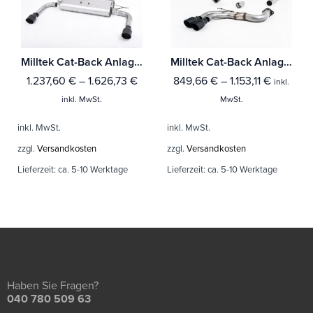
Milltek Cat-Back Anlage Audi A3 2.0 TFSI quattro Sedan 8V (Nur US-Modelle)
Milltek Cat-Back Anlage Audi A3 2.0 TDI 184PS MQB 2WD (3-Türer & Sportback Modelle)
1.237,60
€
–
1.626,73
€
849,66
€
–
1.153,11
€
inkl.
inkl. MwSt.
MwSt.
inkl. MwSt.
inkl. MwSt.
zzgl.
Versandkosten
zzgl.
Versandkosten
Lieferzeit:
ca. 5-10 Werktage
Lieferzeit:
ca. 5-10 Werktage
Haben Sie Fragen?
040 780 509 63