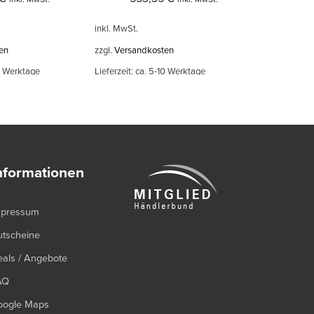
inkl. MwSt.
inkl. MwSt.
en
zzgl.
Versandkosten
zzgl.
Versand
0 Werktage
Lieferzeit:
ca. 5-10 Werktage
Lieferzeit:
ca.
nformationen
mpressum
utscheine
als / Angebote
AQ
oogle Maps