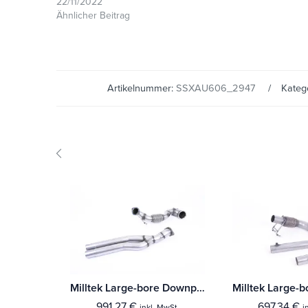
22/11/2022
Ähnlicher Beitrag
Artikelnummer:
SSXAU606_2947
Kateg
Milltek Large-bore Downpipe und De-cat Audi RS3 Limousine / Sedan 400PS (8V MQB) - Ohne-OPF/GPF Modelle
991,27
€
697,34
€
inkl. MwSt.
i