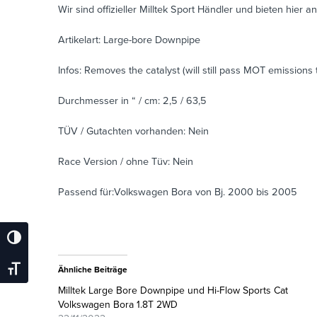
Wir sind offizieller Milltek Sport Händler und bieten hier an
Artikelart: Large-bore Downpipe
Infos: Removes the catalyst (will still pass MOT emissions 
Durchmesser in “ / cm: 2,5 / 63,5
TÜV / Gutachten vorhanden: Nein
Race Version / ohne Tüv: Nein
Passend für:Volkswagen Bora von Bj. 2000 bis 2005
Umschalten Auf Hohe Kontraste
Schrift Vergrößern
Ähnliche Beiträge
Milltek Large Bore Downpipe und Hi-Flow Sports Cat
Volkswagen Bora 1.8T 2WD