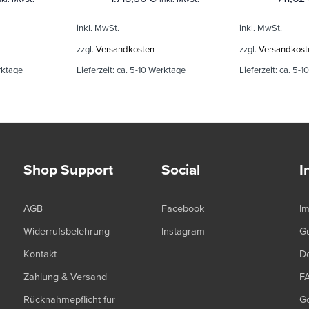
inkl. MwSt.
inkl. MwSt.
zzgl.
Versandkosten
zzgl.
Versandkost
rktage
Lieferzeit:
ca. 5-10 Werktage
Lieferzeit:
ca. 5-1
Shop Support
Social
I
AGB
Facebook
I
Widerrufsbelehrung
Instagram
G
Kontakt
De
Zahlung & Versand
F
Rücknahmepflicht für
G