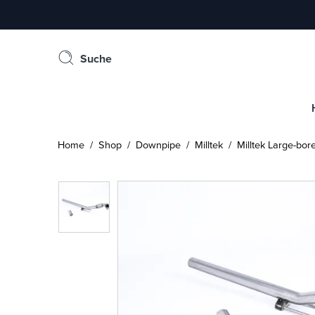
Suche
Home
/
Shop
/
Downpipe
/
Milltek
/ Milltek Large-bor