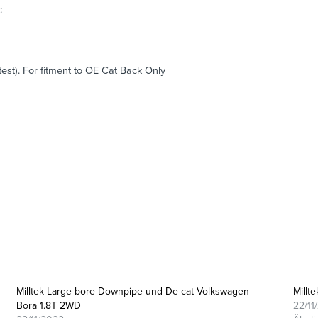
:
test). For fitment to OE Cat Back Only
Milltek Large-bore Downpipe und De-cat Volkswagen
Millt
Bora 1.8T 2WD
22/11