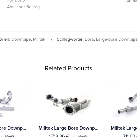
22/11/2022
Ähnli
Ähnlicher Beitrag
orien:
Downpipe
,
Milltek
Schlagwörter:
Bora
,
Large-bore Downpip
Related Products
Milltek Large-bore Downpipe und De-cat Audi A1 40TFSI 5-Türer 2.0 (200PS) mit OPF/GPF
Milltek Large Bore Downpipe und Hi-Flow Sports Cat Audi RS3 Limousine / Sedan 400PS (8V MQB) - Ohne-OPF/GPF Modelle
1.718,36
€
711,62
nkl. MwSt.
inkl. MwSt.