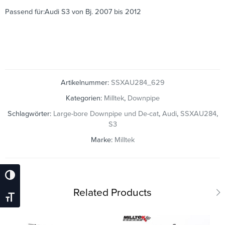
Passend für:Audi S3 von Bj. 2007 bis 2012
Artikelnummer:
SSXAU284_629
Kategorien:
Milltek
,
Downpipe
Schlagwörter:
Large-bore Downpipe und De-cat
,
Audi
,
SSXAU284
,
S3
Marke:
Milltek
Umschalten Auf Hohe Kontraste
Related Products
Schrift Vergrößern