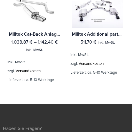
Milltek Cat-Back Anlage Audi A1 40TFSI 5-Türer 2.0 (200PS) mit OPF/GPF Mit TÜV / ECE Zulassung!
Milltek Additional parts Audi A3 1.8 TSI 2WD 3-Türer
1.038,87
€
–
1.142,40
€
511,70
€
inkl. MwSt.
inkl. MwSt.
inkl. MwSt.
inkl. MwSt.
zzgl.
Versandkosten
zzgl.
Versandkosten
Lieferzeit:
ca. 5-10 Werktage
Lieferzeit:
ca. 5-10 Werktage
Haben Sie Fragen?