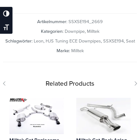
Umschalten Auf Hohe Kontraste
Artikelnummer:
SSXSE194_2669
Schrift Vergrößern
Kategorien:
Downpipe
,
Milltek
Schlagwörter:
Leon
,
HJS Tuning ECE Downpipes
,
SSXSE194
,
Seat
Marke:
Milltek
Related Products