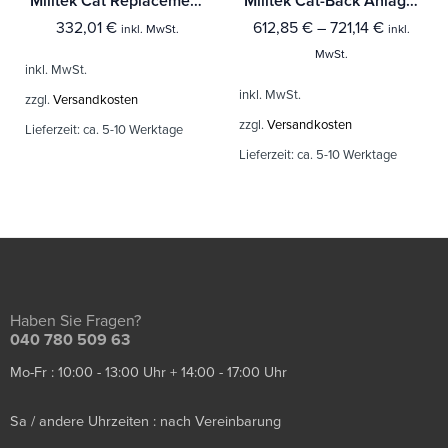
Milltek Cat Replacement Pipe Seat Ibiza Cupra 1.8 20VT 180PS
Milltek Cat-Back Anlage Seat Ibiza 1.9 TDi 130PS und 160PS
332,01
€
612,85
€
–
721,14
€
inkl. MwSt.
inkl.
MwSt.
inkl. MwSt.
inkl. MwSt.
zzgl.
Versandkosten
zzgl.
Versandkosten
Lieferzeit:
ca. 5-10 Werktage
Lieferzeit:
ca. 5-10 Werktage
Haben Sie Fragen?
040 780 509 63
Mo-Fr : 10:00 - 13:00 Uhr + 14:00 - 17:00 Uhr
Sa / andere Uhrzeiten : nach Vereinbarung