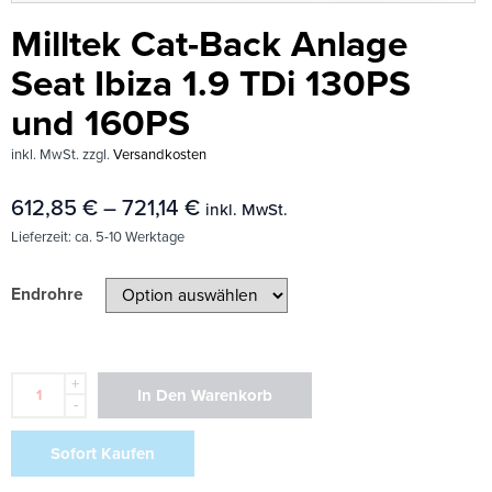
Milltek Cat-Back Anlage
Seat Ibiza 1.9 TDi 130PS
und 160PS
inkl. MwSt.
zzgl.
Versandkosten
612,85
€
–
721,14
€
inkl. MwSt.
Lieferzeit:
ca. 5-10 Werktage
Endrohre
+
In Den Warenkorb
-
Sofort Kaufen