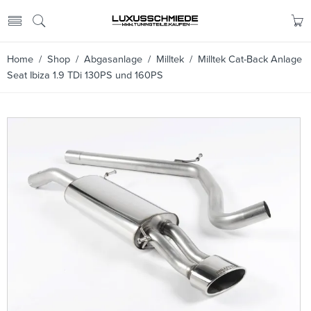
Home
/
Shop
/
Abgasanlage
/
Milltek
/ Milltek Cat-Back Anlage
Seat Ibiza 1.9 TDi 130PS und 160PS