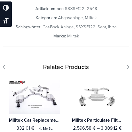
Artikelnummer:
SSXSE122_2548
Umschalten Auf Hohe Kontraste
Kategorien:
Abgasanlage
,
Milltek
Schrift Vergrößern
Schlagwörter:
Cat-Back Anlage
,
SSXSE122
,
Seat
,
Ibiza
Marke:
Milltek
Related Products
Milltek Cat Replacement Pipe Seat Ibiza Cupra 1.8 20VT 180PS
Milltek Particulate Filter-back Seat Cupra Formentor 2.0TFSI 4Drive 310PS Mit TÜV / ECE Zulassung!
332,01
€
2.596,58
€
–
3.389,12
€
inkl. MwSt.