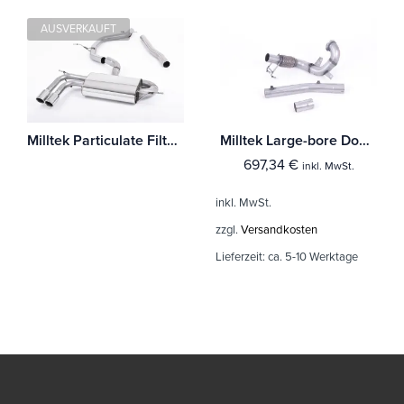
AUSVERKAUFT
Milltek Particulate Filter-back Audi A3 2.0 TDI 170PS 2WD Sportback DPF
Milltek Large-bore Downpipe und De-cat Audi A1 40TFSI 5-Türer 2.0 (200PS) mit OPF/GPF
697,34
€
inkl. MwSt.
inkl. MwSt.
zzgl.
Versandkosten
Lieferzeit:
ca. 5-10 Werktage