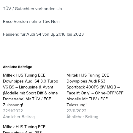
TÜV / Gutachten vorhanden: Ja
Race Version / ohne Tüv: Nein
Passend für:Audi S4 von Bj. 2016 bis 2023
Ähnliche Beiträge
Milltek HJS Tuning ECE
Milltek HJS Tuning ECE
Downpipes Audi S4 3.0 Turbo
Downpipes Audi RS3
V6 B9 – Limousine & Avant
Sportback 400PS (8V MQB –
(Modelle mit Sport Diff & ohne
Facelift Only) – Ohne-OPF/GPF
Domstrebe) Mit TÜV / ECE
Modelle Mit TÜV / ECE
Zulassung!
Zulassung!
22/11/2022
22/11/2022
Ähnlicher Beitrag
Ähnlicher Beitrag
Milltek HJS Tuning ECE
Downpipes Audi RS3