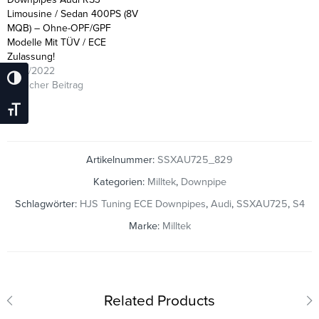
Limousine / Sedan 400PS (8V
MQB) – Ohne-OPF/GPF
Modelle Mit TÜV / ECE
Zulassung!
22/11/2022
Umschalten Auf Hohe Kontraste
Ähnlicher Beitrag
Schrift Vergrößern
Artikelnummer:
SSXAU725_829
Kategorien:
Milltek
,
Downpipe
Schlagwörter:
HJS Tuning ECE Downpipes
,
Audi
,
SSXAU725
,
S4
Marke:
Milltek
Related Products