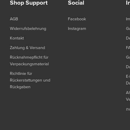
Shop Support
Social
I
AGB
Facebook
I
Widerrufsbelehrung
Instagram
G
Kontakt
De
Zahlung & Versand
F
Rücknahmepflicht für
G
Verpackungsmaterial
Da
Richtlinie für
E-
Rückerstattungen und
Da
Rückgaben
Al
Ve
z