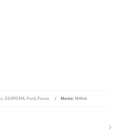
ss
,
SSXFD314
,
Ford
,
Focus
Marke:
Milltek