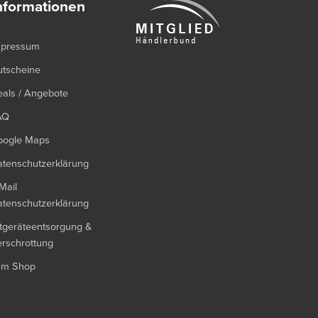
nformationen
mpressum
utscheine
als / Angebote
AQ
oogle Maps
tenschutzerklärung
Mail
tenschutzerklärung
tgeräteentsorgung &
rschrottung
um Shop