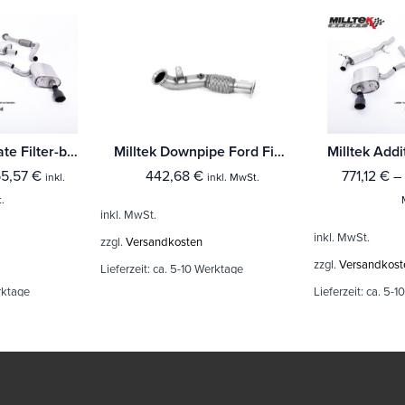
Milltek Particulate Filter-back Ford Fiesta Mk8 1.0T EcoBoost ST-Line 3 & 5-Türer (155ps Hybrid mit OPF/GPF)
Milltek Downpipe Ford Fiesta Mk8 & Mk8.5 ST 1.5 EcoBoost 200PS (Ab Baujahr Sept 2020 Modelle)
5,57
€
442,68
€
771,12
€
–
inkl.
inkl. MwSt.
.
inkl. MwSt.
inkl. MwSt.
zzgl.
Versandkosten
zzgl.
Versandkost
Lieferzeit:
ca. 5-10 Werktage
rktage
Lieferzeit:
ca. 5-1