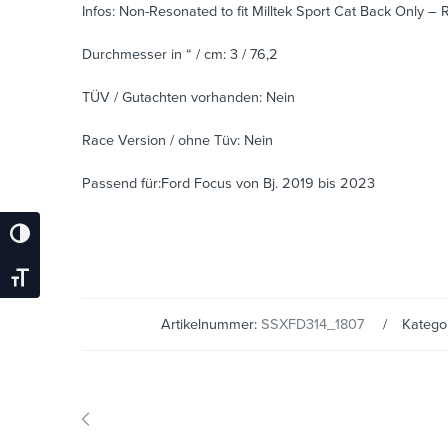
Infos: Non-Resonated to fit Milltek Sport Cat Back Only
Durchmesser in “ / cm: 3 / 76,2
TÜV / Gutachten vorhanden: Nein
Race Version / ohne Tüv: Nein
Passend für:Ford Focus von Bj. 2019 bis 2023
Umschalten Auf Hohe Kontraste
Schrift Vergrößern
Artikelnummer:
SSXFD314_1807
Katego