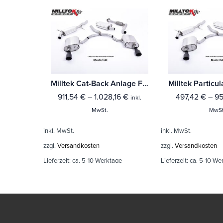
Milltek Cat-Back Anlage Ford Fiesta Mk7 ST 1.6 EcoBoost (5-Türer North American Vehicles) Mit TÜV / ECE Zulassung!
911,54
€
–
1.028,16
€
497,42
€
–
95
inkl.
MwSt.
MwSt
inkl. MwSt.
inkl. MwSt.
zzgl.
Versandkosten
zzgl.
Versandkosten
Lieferzeit:
ca. 5-10 Werktage
Lieferzeit:
ca. 5-10 We