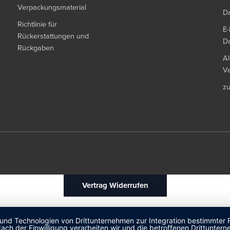
Verpackungsmaterial
Da
Richtlinie für
E-
Rückerstattungen und
Da
Rückgaben
Al
Ve
z
Vertrag Widerrufen
 und Technologien von Drittunternehmen zur Integration bestimmter F
. Nach der Einwilligung verarbeiten wir und die betroffenen Drittun