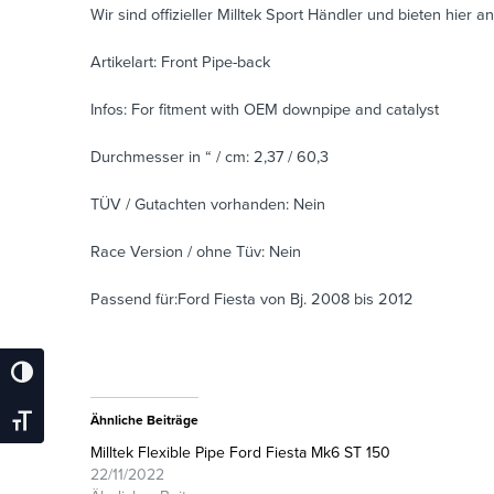
Wir sind offizieller Milltek Sport Händler und bieten hier an
Artikelart: Front Pipe-back
Infos: For fitment with OEM downpipe and catalyst
Durchmesser in “ / cm: 2,37 / 60,3
TÜV / Gutachten vorhanden: Nein
Race Version / ohne Tüv: Nein
Passend für:Ford Fiesta von Bj. 2008 bis 2012
Umschalten Auf Hohe Kontraste
Ähnliche Beiträge
Schrift Vergrößern
Milltek Flexible Pipe Ford Fiesta Mk6 ST 150
22/11/2022