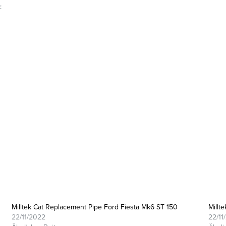
:
Milltek Cat Replacement Pipe Ford Fiesta Mk6 ST 150
Millt
22/11/2022
22/11