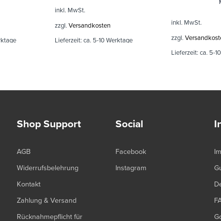
inkl. MwSt.
inkl. MwSt.
zzgl.
Versandkosten
zzgl.
Versandkost
rktage
Lieferzeit:
ca. 5-10 Werktage
Lieferzeit:
ca. 5-1
Shop Support
Social
I
AGB
Facebook
I
Widerrufsbelehrung
Instagram
G
Kontakt
De
Zahlung & Versand
F
Rücknahmepflicht für
G