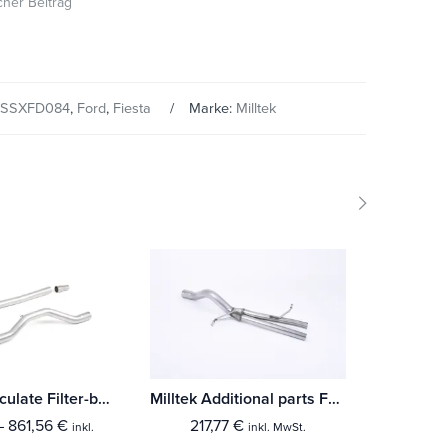
cher Beitrag
SSXFD084
,
Ford
,
Fiesta
Marke:
Milltek
Milltek Particulate Filter-back Ford Fiesta Mk8 1.0T EcoBoost ST-Line 3 & 5-Türer (100ps & 125ps (Fahrzeuge mit OPF)
Milltek Additional parts Ford Fiesta Mk7/Mk7.5 ST 1.6 litre EcoBoost 182PS & ST200
–
861,56
€
217,77
€
598,5
inkl.
inkl. MwSt.