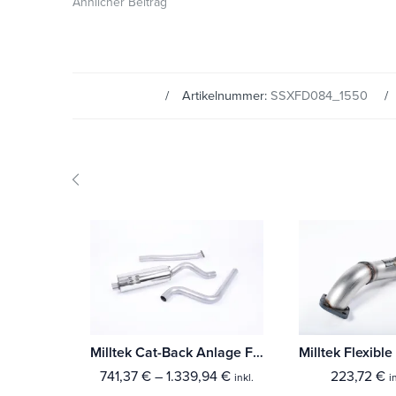
Ähnlicher Beitrag
Artikelnummer:
SSXFD084_1550
Milltek Cat-Back Anlage Ford Fiesta Mk7/Mk7.5 ST 1.6 litre EcoBoost 182PS & ST200
741,37
€
–
1.339,94
€
223,72
€
inkl.
i