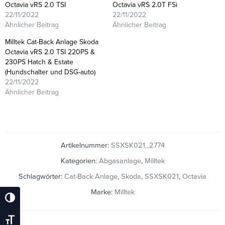
Octavia vRS 2.0 TSI
Octavia vRS 2.0T FSi
22/11/2022
22/11/2022
Ähnlicher Beitrag
Ähnlicher Beitrag
Milltek Cat-Back Anlage Skoda
Octavia vRS 2.0 TSI 220PS &
230PS Hatch & Estate
(Hundschalter und DSG-auto)
22/11/2022
Ähnlicher Beitrag
Artikelnummer:
SSXSK021_2774
Kategorien:
Abgasanlage
,
Milltek
Schlagwörter:
Cat-Back Anlage
,
Skoda
,
SSXSK021
,
Octavia
Marke:
Milltek
Umschalten Auf Hohe Kontraste
Schrift Vergrößern