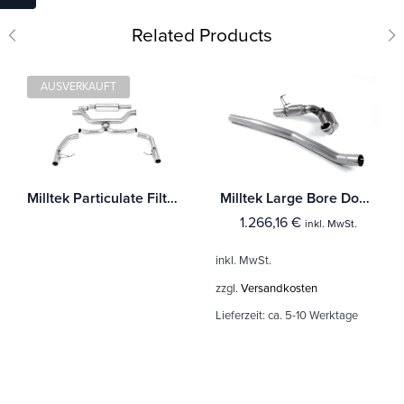
Related Products
AUSVERKAUFT
Milltek Particulate Filter-back Skoda Octavia vRS 2.0 TSI 245PS (MQB EVO Mk4) Hatch & Estate ((Fahrzeuge mit OPF)
Milltek Large Bore Downpipe und Hi-Flow Sports Cat Skoda Octavia vRS 2.0 TSI 220PS & 230PS Hatch & Estate (Hundschalter und DSG-auto)
1.266,16
€
inkl. MwSt.
inkl. MwSt.
zzgl.
Versandkosten
Lieferzeit:
ca. 5-10 Werktage