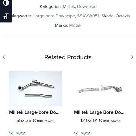
Umschalten Auf Hohe Kontraste
Kategorien:
Milltek
,
Downpipe
Schlagwörter:
Large-bore Downpipe
,
SSXVW051
,
Skoda
,
Octavia
Schrift Vergrößern
Marke:
Milltek
Related Products
Milltek Large-bore Downpipe und De-cat Skoda Octavia vRS 2.0 TSI
Milltek Large Bore Downpipe und Hi-Flow Sports Cat Skoda Octavia vRS 2.0 TSI 245PS (MQB EVO Mk4) Hatch & Estate ((Fahrzeuge mit OPF)
553,35
€
1.403,01
€
inkl. MwSt.
inkl. MwSt.
inkl. MwSt.
inkl. MwSt.