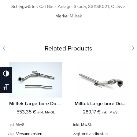
Schlagwörter:
Cat-Back Anlage
,
Skoda
,
SSXSK021
,
Octavia
Marke:
Milltek
Related Products
Umschalten Auf Hohe Kontraste
Schrift Vergrößern
Milltek Large-bore Downpipe und De-cat Skoda Octavia vRS 2.0 TSI
Milltek Large-bore Downpipe Skoda Octavia 1.9 TDi Mk1
553,35
€
289,17
€
inkl. MwSt.
inkl. MwSt.
inkl. MwSt.
inkl. MwSt.
zzgl.
Versandkosten
zzgl.
Versandkosten