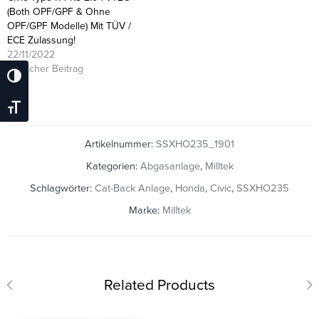
(Both OPF/GPF & Ohne
OPF/GPF Modelle) Mit TÜV /
ECE Zulassung!
22/11/2022
Ähnlicher Beitrag
Umschalten Auf Hohe Kontraste
Schrift Vergrößern
Artikelnummer:
SSXHO235_1901
Kategorien:
Abgasanlage
,
Milltek
Schlagwörter:
Cat-Back Anlage
,
Honda
,
Civic
,
SSXHO235
Marke:
Milltek
Related Products