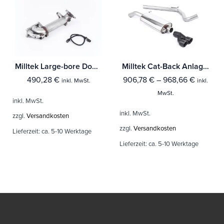
Milltek Large-bore Downpipe und De-cat Honda Civic Type R FK2 Turbocharged 2.0 litre i-VTEC (Nur Rechtslenker)
Milltek Cat-Back Anlage Audi A1 1.4 TFSI S line 150PS ACT
490,28
€
906,78
€
–
968,66
€
inkl. MwSt.
inkl.
MwSt.
inkl. MwSt.
inkl. MwSt.
zzgl.
Versandkosten
zzgl.
Versandkosten
Lieferzeit:
ca. 5-10 Werktage
Lieferzeit:
ca. 5-10 Werktage