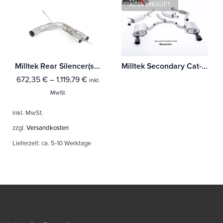
AUSVERKAUFT
Milltek Rear Silencer(s) BMW 1 Series 125i (F20 & F21 - Mit B48 Motor
Milltek Secondary Cat-back BMW 1 Series M Coupé (1M E82)
672,35
€
–
1.119,79
€
inkl.
MwSt.
inkl. MwSt.
zzgl.
Versandkosten
Lieferzeit:
ca. 5-10 Werktage