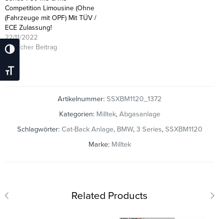
Competition Limousine (Ohne
(Fahrzeuge mit OPF) Mit TÜV /
ECE Zulassung!
22/11/2022
Ähnlicher Beitrag
Umschalten Auf Hohe Kontraste
Schrift Vergrößern
Artikelnummer:
SSXBM1120_1372
Kategorien:
Milltek
,
Abgasanlage
Schlagwörter:
Cat-Back Anlage
,
BMW
,
3 Series
,
SSXBM1120
Marke:
Milltek
Related Products