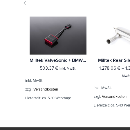
Milltek ValveSonic + BMW 1 Series M135i 3 & 5-Türer (F21 & F20 Ohnee xDrive)
503,37
€
1.278,06
€
–
1.
inkl. MwSt.
MwSt
inkl. MwSt.
inkl. MwSt.
zzgl.
Versandkosten
zzgl.
Versandkosten
Lieferzeit:
ca. 5-10 Werktage
Lieferzeit:
ca. 5-10 We