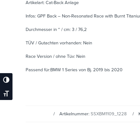
Artikelart: Cat-Back Anlage
Infos: GPF Back – Non-Resonated Race with Burnt Titani
Durchmesser in “ / cm: 3 / 76,2
TÜV / Gutachten vorhanden: Nein
Race Version / ohne Tüv: Nein
Passend für:BMW 1 Series von Bj. 2019 bis 2020
Umschalten Auf Hohe Kontraste
Schrift Vergrößern
Artikelnummer:
SSXBM1109_1228