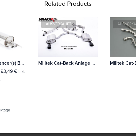
Related Products
AUSVERKAUFT
AUSVERK
Milltek Rear Silencer(s) BMW 1 Series 125i (F20 & F21 - Mit B48 Motor Mit TÜV / ECE Zulassung!
Milltek Cat-Back Anlage BMW 1 Series 118d & 120d M Sport Coupé (E82)
393,49
€
inkl.
.
rktage