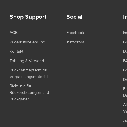
Shop Support
Social
I
AGB
Facebook
I
Widerrufsbelehrung
Instagram
G
Kontakt
De
Zahlung & Versand
F
Rücknahmepflicht für
G
Verpackungsmaterial
Da
Richtlinie für
E-
Rückerstattungen und
Da
Rückgaben
Al
Ve
z