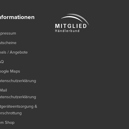
nformationen
mpressum
utscheine
als / Angebote
AQ
oogle Maps
tenschutzerklärung
Mail
tenschutzerklärung
tgeräteentsorgung &
rschrottung
um Shop