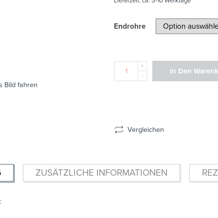
Lieferzeit:
ca. 5-10 Werktage
Endrohre
+
In Den Waren
-
 Bild fahren
Vergleichen
G
ZUSÄTZLICHE INFORMATIONEN
REZ
: