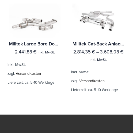
Milltek Large Bore Downpipes und Hi-Flow Sports Cats BMW 2 Series M2 Competition Coupé (F87)
Milltek Cat-Back Anlage BMW 2 Series M2 Competition Coupé (F87) Mit TÜV / ECE Zulassung!
2.441,88
€
2.814,35
€
–
3.608,08
€
inkl. MwSt.
inkl. MwSt.
inkl. MwSt.
inkl. MwSt.
zzgl.
Versandkosten
zzgl.
Versandkosten
Lieferzeit:
ca. 5-10 Werktage
Lieferzeit:
ca. 5-10 Werktage