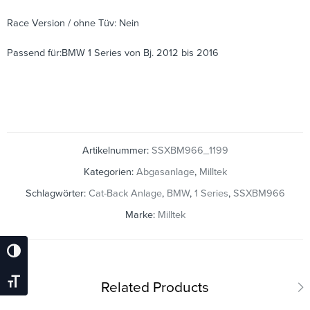
Race Version / ohne Tüv: Nein
Passend für:BMW 1 Series von Bj. 2012 bis 2016
Artikelnummer:
SSXBM966_1199
Kategorien:
Abgasanlage
,
Milltek
Schlagwörter:
Cat-Back Anlage
,
BMW
,
1 Series
,
SSXBM966
Marke:
Milltek
Umschalten Auf Hohe Kontraste
Schrift Vergrößern
Related Products