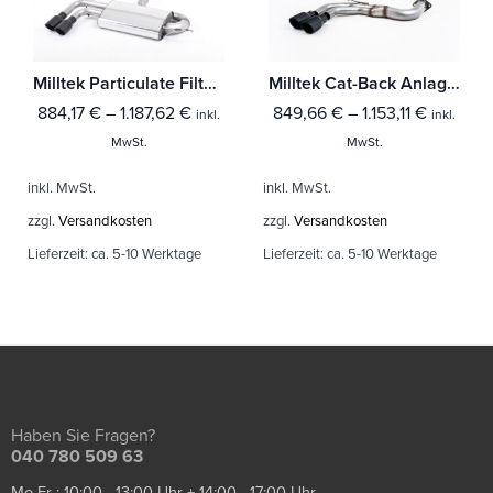
Milltek Particulate Filter-back Audi A3 2.0 TDI 170PS 2WD 3-Türer DPF
Milltek Cat-Back Anlage Audi A3 2.0 TDI 184PS MQB 2WD (3-Türer & Sportback Modelle)
884,17
€
–
1.187,62
€
849,66
€
–
1.153,11
€
inkl.
inkl.
MwSt.
MwSt.
inkl. MwSt.
inkl. MwSt.
zzgl.
Versandkosten
zzgl.
Versandkosten
Lieferzeit:
ca. 5-10 Werktage
Lieferzeit:
ca. 5-10 Werktage
Haben Sie Fragen?
040 780 509 63
Mo-Fr : 10:00 - 13:00 Uhr + 14:00 - 17:00 Uhr