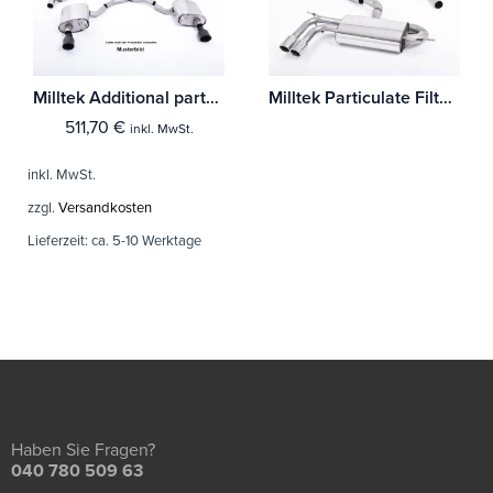
Milltek Additional parts Audi A3 1.8 TSI 2WD 3-Türer
Milltek Particulate Filter-back Audi A3 2.0 TDI 170PS 2WD Sportback DPF
511,70
€
inkl. MwSt.
inkl. MwSt.
zzgl.
Versandkosten
Lieferzeit:
ca. 5-10 Werktage
Haben Sie Fragen?
040 780 509 63