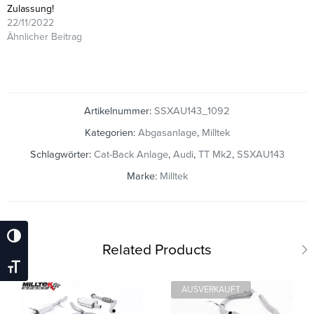
Zulassung!
22/11/2022
Ähnlicher Beitrag
Artikelnummer:
SSXAU143_1092
Kategorien:
Abgasanlage
,
Milltek
Schlagwörter:
Cat-Back Anlage
,
Audi
,
TT Mk2
,
SSXAU143
Marke:
Milltek
Umschalten Auf Hohe Kontraste
Related Products
Schrift Vergrößern
AUSVERKAUFT