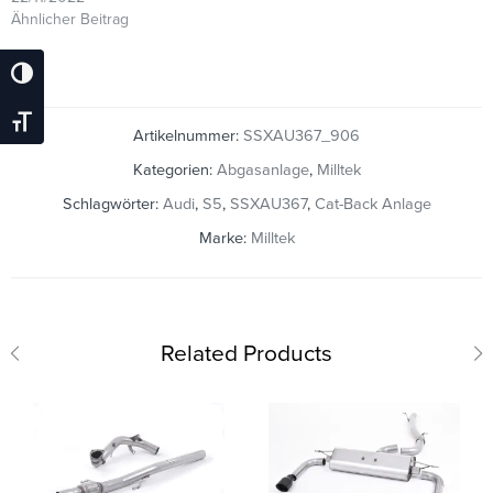
Ähnlicher Beitrag
Umschalten Auf Hohe Kontraste
Schrift Vergrößern
Artikelnummer:
SSXAU367_906
Kategorien:
Abgasanlage
,
Milltek
Schlagwörter:
Audi
,
S5
,
SSXAU367
,
Cat-Back Anlage
Marke:
Milltek
Related Products