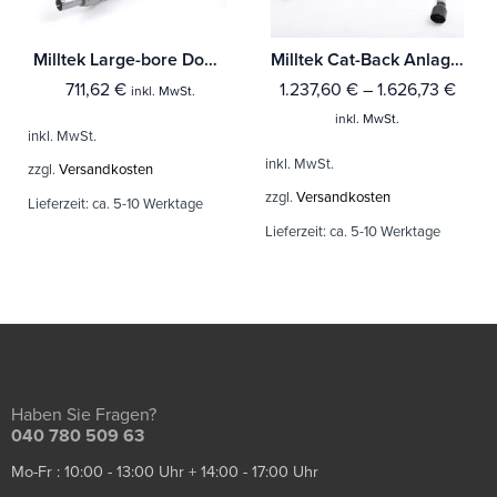
Milltek Large-bore Downpipe und De-cat Audi A1 1.4 TFSI S line 185PS S tronic
Milltek Cat-Back Anlage Audi A3 2.0 TFSI quattro Sedan 8V (Nur US-Modelle)
711,62
€
1.237,60
€
–
1.626,73
€
inkl. MwSt.
inkl. MwSt.
inkl. MwSt.
inkl. MwSt.
zzgl.
Versandkosten
zzgl.
Versandkosten
Lieferzeit:
ca. 5-10 Werktage
Lieferzeit:
ca. 5-10 Werktage
Haben Sie Fragen?
040 780 509 63
Mo-Fr : 10:00 - 13:00 Uhr + 14:00 - 17:00 Uhr