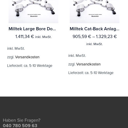
Milltek Large Bore Downpipe und Hi-Flow Sports Cat Mercedes A-Class A35 AMG 2.0 Turbo (W177 Hatch Only OPF/GPF Modelle)
Milltek Cat-Back Anlage Mercedes A-Class A35 AMG 2.0 Turbo (Nur für Limousine - OPF/GPF Modelle)
1.411,34
€
905,59
€
–
1.329,23
€
inkl. MwSt.
inkl. MwSt.
inkl. MwSt.
inkl. MwSt.
zzgl.
Versandkosten
zzgl.
Versandkosten
Lieferzeit:
ca. 5-10 Werktage
Lieferzeit:
ca. 5-10 Werktage
Haben Sie Fragen?
040 780 509 63