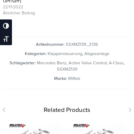
OPF/GPF)
22/11/2022
Ähnlicher Beitrag
Umschalten Auf Hohe Kontraste
Schrift Vergrößern
Artikelnummer:
SSXMZ139_2136
Kategorien:
Klappensteuerung
,
Abgasanlage
Schlagwörter:
Mercedes Benz
,
Active Valve Control
,
A-Class
,
SSXMZ139
Marke:
Milltek
Related Products