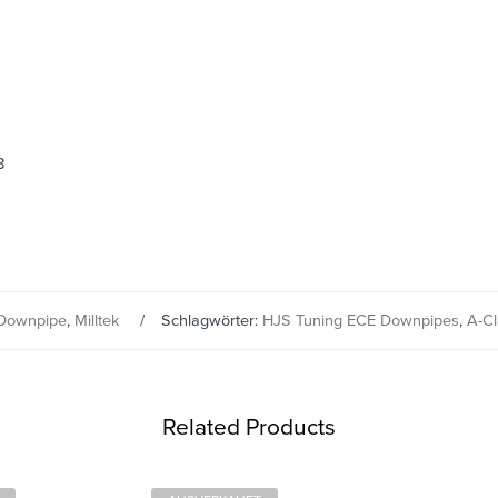
8
Downpipe
,
Milltek
Schlagwörter:
HJS Tuning ECE Downpipes
,
A-Cl
Related Products