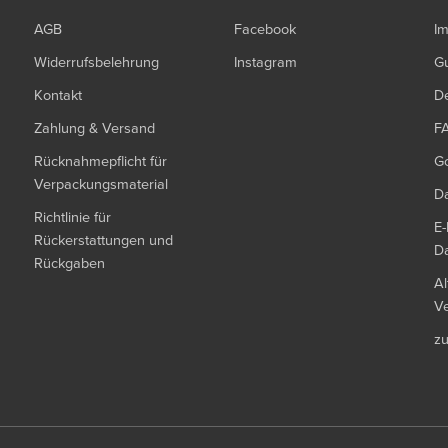
AGB
Facebook
I
Widerrufsbelehrung
Instagram
G
Kontakt
De
Zahlung & Versand
F
Rücknahmepflicht für
G
Verpackungsmaterial
Da
Richtlinie für
E-
Rückerstattungen und
Da
Rückgaben
Al
Ve
z