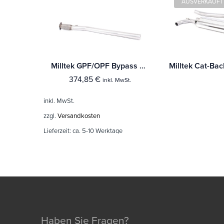
AUSVERKAUFT
Milltek GPF/OPF Bypass Mercedes A-Class A35 AMG 2.0 Turbo (W177 Hatch Only OPF/GPF Modelle)
374,85
€
inkl. MwSt.
inkl. MwSt.
zzgl.
Versandkosten
Lieferzeit:
ca. 5-10 Werktage
Haben Sie Fragen?