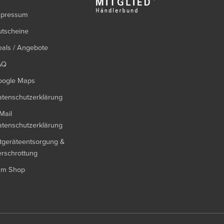
mpressum
utscheine
als / Angebote
AQ
oogle Maps
tenschutzerklärung
Mail
tenschutzerklärung
tgeräteentsorgung &
rschrottung
um Shop