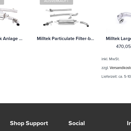
AUSVERKAUFT
Milltek Cat-Back Anlage Mercedes A-Class A35 AMG 2.0 Turbo (W177 Hatch Only OPF/GPF Modelle) Mit TÜV / ECE Zulassung!
Milltek Particulate Filter-back Mercedes A-Class A45 & A45S AMG 2.0 Turbo (W177 Hatch Only)
470,0
inkl. MwSt.
zzgl.
Versandkost
Lieferzeit:
ca. 5-1
Shop Support
Social
I