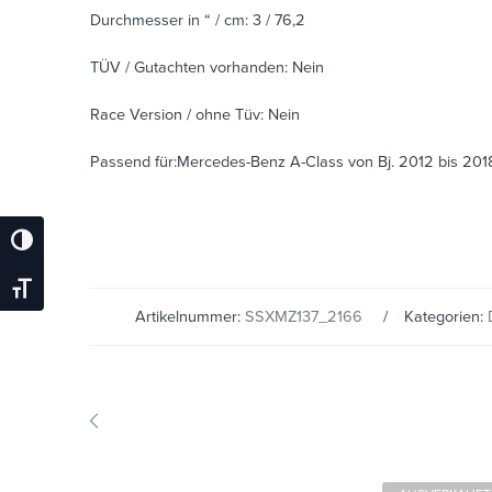
Durchmesser in “ / cm: 3 / 76,2
TÜV / Gutachten vorhanden: Nein
Race Version / ohne Tüv: Nein
Passend für:Mercedes-Benz A-Class von Bj. 2012 bis 201
Umschalten Auf Hohe Kontraste
Schrift Vergrößern
Artikelnummer:
SSXMZ137_2166
Kategorien: