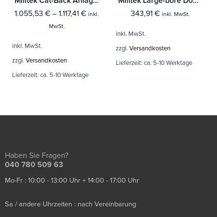
Milltek Cat-Back Anlage Audi A1 1.4 TFSI S line 185PS S tronic Mit TÜV / ECE Zulassung!
Milltek Large-bore Downpipe Audi A3 1.9 TDI 90 / 100 / 110 / 130 PS
1.055,53
€
–
1.117,41
€
343,91
€
inkl.
inkl. MwSt.
MwSt.
inkl. MwSt.
inkl. MwSt.
zzgl.
Versandkosten
zzgl.
Versandkosten
Lieferzeit:
ca. 5-10 Werktage
Lieferzeit:
ca. 5-10 Werktage
Haben Sie Fragen?
040 780 509 63
Mo-Fr : 10:00 - 13:00 Uhr + 14:00 - 17:00 Uhr
Sa / andere Uhrzeiten : nach Vereinbarung