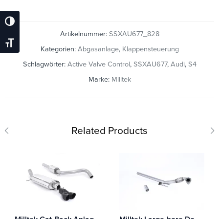
Umschalten Auf Hohe Kontraste
Artikelnummer:
SSXAU677_828
Schrift Vergrößern
Kategorien:
Abgasanlage
,
Klappensteuerung
Schlagwörter:
Active Valve Control
,
SSXAU677
,
Audi
,
S4
Marke:
Milltek
Related Products