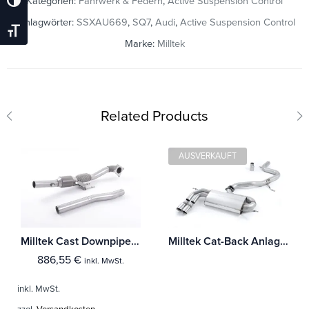
Kategorien:
Fahrwerk & Federn
,
Active Suspension Control
Umschalten Auf Hohe Kontraste
Schlagwörter:
SSXAU669
,
SQ7
,
Audi
,
Active Suspension Control
Schrift Vergrößern
Marke:
Milltek
Related Products
AUSVERKAUFT
Milltek Cast Downpipe with Race Cat Audi A3 2.0T FSI 2WD 3-Türer
Milltek Cat-Back Anlage Audi A3 2.0T FSI 2WD 3-Türer
886,55
€
inkl. MwSt.
inkl. MwSt.