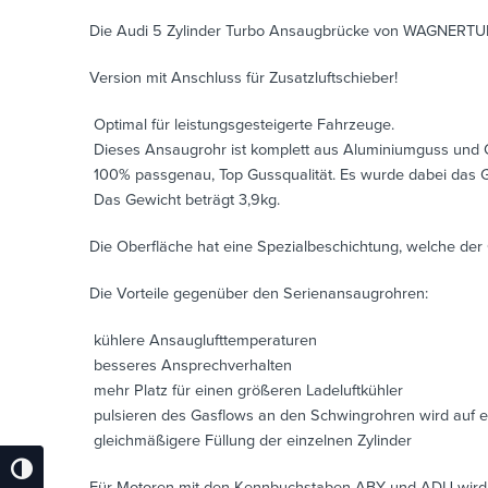
Die Audi 5 Zylinder Turbo Ansaugbrücke von WAGNERTU
Version mit Anschluss für Zusatzluftschieber!
 Optimal für leistungsgesteigerte Fahrzeuge.
 Dieses Ansaugrohr ist komplett aus Aluminiumguss und 
 100% passgenau, Top Gussqualität. Es wurde dabei das
 Das Gewicht beträgt 3,9kg.
Die Oberfläche hat eine Spezialbeschichtung, welche der
Die Vorteile gegenüber den Serienansaugrohren:
 kühlere Ansauglufttemperaturen
 besseres Ansprechverhalten
 mehr Platz für einen größeren Ladeluftkühler
 pulsieren des Gasflows an den Schwingrohren wird auf 
 gleichmäßigere Füllung der einzelnen Zylinder
Umschalten Auf Hohe Kontraste
Für Motoren mit den Kennbuchstaben ABY und ADU wird e