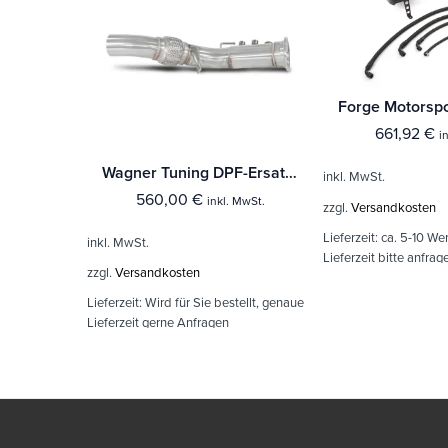
661,92
€
i
Wagner Tuning DPF-Ersatz für BMW E-F-Reihe N57 25d/30d/40d
inkl. MwSt.
560,00
€
inkl. MwSt.
zzgl.
Versandkosten
Lieferzeit:
ca. 5-10 We
inkl. MwSt.
Lieferzeit bitte anfrag
zzgl.
Versandkosten
Lieferzeit:
Wird für Sie bestellt, genaue
Lieferzeit gerne Anfragen