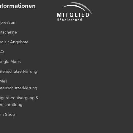
nformationen
mpressum
utscheine
als / Angebote
AQ
oogle Maps
tenschutzerklärung
Mail
tenschutzerklärung
tgeräteentsorgung &
rschrottung
um Shop