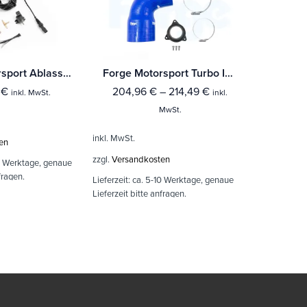
Forge Motorsport Ablassventil / Blow Off für Toyota Yaris GR
Forge Motorsport Turbo Inlet Adapter Hyundai i30N inkl. Performance
0
€
204,96
€
–
214,49
€
inkl. MwSt.
inkl.
MwSt.
1.37
inkl. MwSt.
en
zzgl.
Versandkosten
0 Werktage, genaue
inkl. MwSt.
fragen.
Lieferzeit:
ca. 5-10 Werktage, genaue
zzgl.
Versand
Lieferzeit bitte anfragen.
Lieferzeit:
Wir
Lieferzeit ge