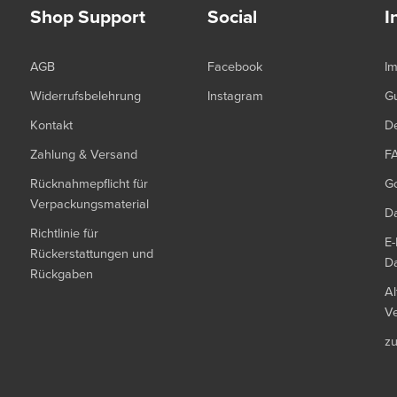
Shop Support
Social
I
AGB
Facebook
I
Widerrufsbelehrung
Instagram
G
Kontakt
De
Zahlung & Versand
F
Rücknahmepflicht für
G
Verpackungsmaterial
Da
Richtlinie für
E-
Rückerstattungen und
Da
Rückgaben
Al
Ve
z