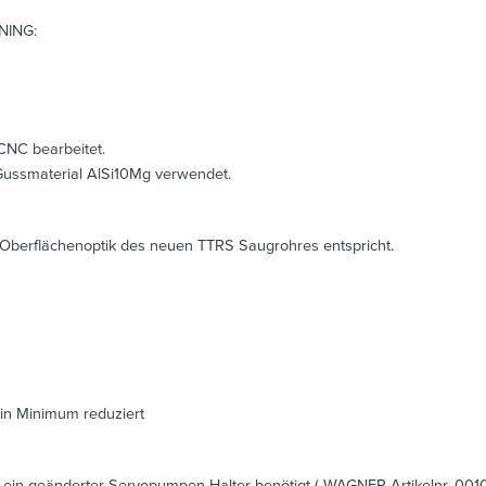
NING:
CNC bearbeitet.
 Gussmaterial AlSi10Mg verwendet.
 Oberflächenoptik des neuen TTRS Saugrohres entspricht.
ein Minimum reduziert
in geänderter Servopumpen-Halter benötigt ( WAGNER Artikelnr. 001