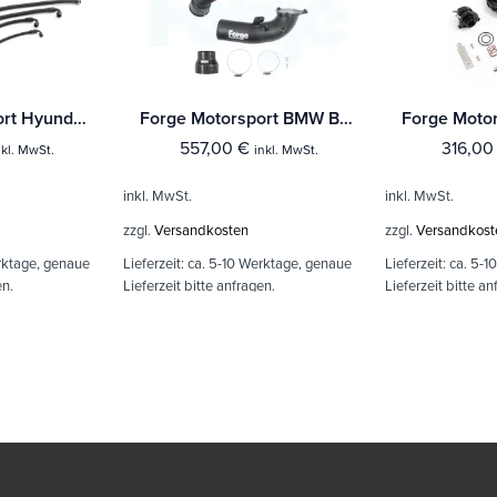
Forge Motorsport Hyundai i30N Dual Catch Can und Erweiterungstank
Forge Motorsport BMW B58 Boost Pipes / Druckrohr
557,00
€
316,0
nkl. MwSt.
inkl. MwSt.
inkl. MwSt.
inkl. MwSt.
zzgl.
Versandkosten
zzgl.
Versandkost
rktage, genaue
Lieferzeit:
ca. 5-10 Werktage, genaue
Lieferzeit:
ca. 5-1
en.
Lieferzeit bitte anfragen.
Lieferzeit bitte an