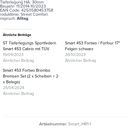
Tieferlegung HA: 30mm
Baujahr: 11/2014-10/2023
EAN Code: 4250580453758
roduktlinie: Street Comfort
nspruch:
Alltag
Ähnliche Beiträge
ST Tieferlegungs Sportfedern
Smart 453 Fortwo / Forfour 17″
Smart 453 Cabrio mit TÜV
Felgen schwarz
19/09/2023
26/10/2023
Ähnlicher Beitrag
Ähnlicher Beitrag
Smart 453 Fortwo Brembo
Bremsen Set (2 x Scheiben + 2
x Belege)
25/04/2024
Ähnlicher Beitrag
Artikelnummer:
Smart_HR1-1