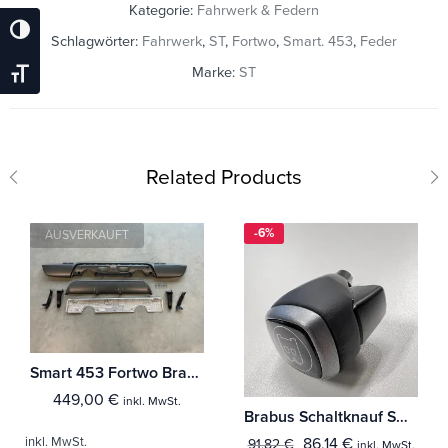
Kategorie:
Fahrwerk & Federn
Umschalten Auf Hohe Kontraste
Schlagwörter:
Fahrwerk
,
ST
,
Fortwo
,
Smart. 453
,
Feder
Marke:
ST
Schrift Vergrößern
Related Products
-6%
AUSVERKAUFT
Smart 453 Fortwo Brabus Heckteile für Brabus STYLE Umbau *Original Neuteile in Wunschfarbe*
449,00
€
inkl. MwSt.
Brabus Schaltknauf Smart 453 Fortwo / ForFour [A 453 260 19 00 9E38]
86,14
€
inkl. MwSt.
91,82
€
inkl. MwSt.