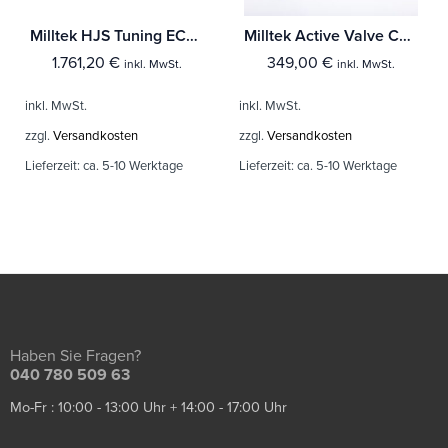
Milltek HJS Tuning ECE Downpipes BMW 1 Series 116i (F20 und F21 - N13 Motor) Mit TÜV / ECE Zulassung!
Milltek Active Valve Control BMW 2 Series M2 Competition Coupé (F87)
1.761,20
€
349,00
€
inkl. MwSt.
inkl. MwSt.
inkl. MwSt.
inkl. MwSt.
zzgl.
Versandkosten
zzgl.
Versandkosten
Lieferzeit:
ca. 5-10 Werktage
Lieferzeit:
ca. 5-10 Werktage
Haben Sie Fragen?
040 780 509 63
Mo-Fr : 10:00 - 13:00 Uhr + 14:00 - 17:00 Uhr