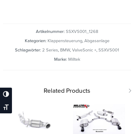
Artikelnummer:
SSXVS001_1268
Kategorien:
Klappensteuerung
,
Abgasanlage
Schlagwörter:
2 Series
,
BMW
,
ValveSonic +
,
SSXVS001
Marke:
Milltek
Related Products
Umschalten Auf Hohe Kontraste
Schrift Vergrößern