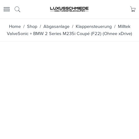
Home
/
Shop
/
Abgasanlage
/
Klappensteuerung
/ Milltek
ValveSonic + BMW 2 Series M235i Coupé (F22) (Ohnee xDrive)