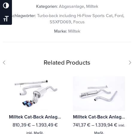
Kategorien:
Abgasanlage
,
Milltek
Umschalten Auf Hohe Kontraste
Schlagwörter:
Turbo-back including Hi-Flow Sports Cat
,
Ford
,
Schrift Vergrößern
SSXFD069
,
Focus
Marke:
Milltek
Related Products
Milltek Cat-Back Anlage Ford Fiesta Mk7/Mk7.5 1.0T EcoBoost (100/125/140PS)
Milltek Cat-Back Anlage Ford Fiesta Mk7/Mk7.5 ST 1.6 litre EcoBoost 182PS & ST200
810,39
€
–
1.393,49
€
741,37
€
–
1.339,94
€
inkl.
inkl. MwSt.
MwSt.